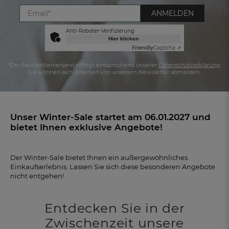
ANMELDEN
Anti-Roboter-Verifizierung
Hier klicken
Friendly
Captcha ⇗
*Der Newsletterversand erfolgt entsprechend unserer
Datenschutzerklärung
.
Sie können sich jederzeit von unserem Newsletter abmelden.
Unser Winter-Sale startet am 06.01.2027 und
bietet Ihnen
exklusive Angebote!
Der Winter-Sale bietet Ihnen ein außergewöhnliches
Einkaufserlebnis. Lassen Sie sich diese besonderen Angebote
nicht entgehen!
FR
DE
AT
BE
CH
Entdecken Sie in der
Zwischenzeit unsere