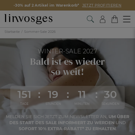
-30% auf 2 Artikel im Warenkorb*
JETZT PROFITIEREN
Startseite
Sommer-Sale 2026
WINTER-SALE 2027
Bald ist es wieder
so weit!
151
19
11
29
TAGE
STUNDEN
MINUTEN
SEKUNDEN
MELDEN SIE SICH JETZT ZUM NEWSLETTER AN,
UM ÜBER
DES START DES SALE INFORMIERT ZU WERDEN
UND
SOFORT 10% EXTRA-RABATT* ZU ERHALTEN
.