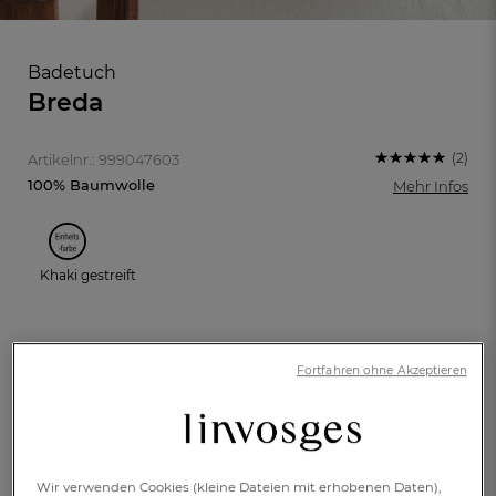
Badetuch
Breda
(2)
Artikelnr.: 999047603
100% Baumwolle
Mehr Infos
Khaki gestreift
70x140cm
100x150cm
Fortfahren ohne Akzeptieren
FR
DE
AT
BE
CH
€ 26,-
Verfügbar
Wir verwenden Cookies (kleine Dateien mit erhobenen Daten),