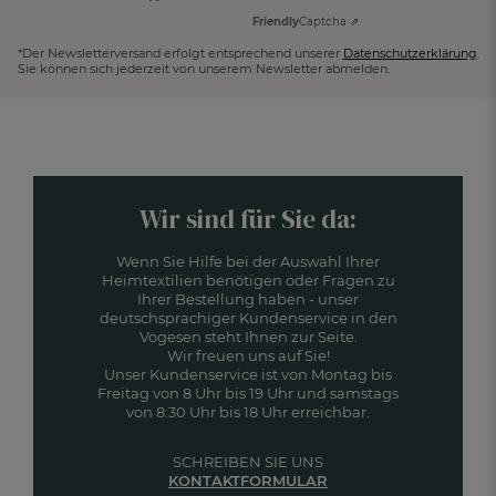
Friendly
Captcha ⇗
*Der Newsletterversand erfolgt entsprechend unserer
Datenschutzerklärung
.
Sie können sich jederzeit von unserem Newsletter abmelden.
Wir sind für Sie da:
Wenn Sie Hilfe bei der Auswahl Ihrer
Heimtextilien benötigen oder Fragen zu
Ihrer Bestellung haben - unser
deutschsprachiger Kundenservice in den
Vogesen steht Ihnen zur Seite.
Wir freuen uns auf Sie!
Unser Kundenservice ist von Montag bis
Freitag von 8 Uhr bis 19 Uhr und samstags
von 8:30 Uhr bis 18 Uhr erreichbar.
SCHREIBEN SIE UNS
KONTAKTFORMULAR