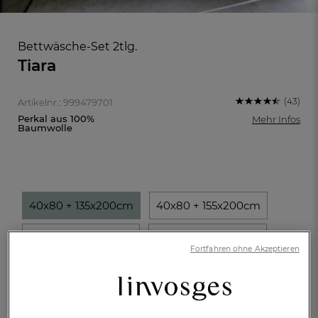
Bettwäsche-Set 2tlg.
Tiara
(43)
Artikelnr.: 999479701
Perkal aus 100%
Mehr Infos
Baumwolle
40x80 + 135x200cm
40x80 + 155x200cm
40x80 + 155x220cm
80x80 + 135x200cm
FR
DE
AT
Fortfahren ohne Akzeptieren
BE
CH
80x80 + 155x200cm
80x80 + 155x220cm
€ 89,-