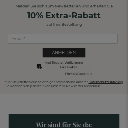
Melden Sie sich zum Newsletter an und erhalten Sie
10% Extra-Rabatt
auf Ihre Bestellung
ANMELDEN
Anti-Roboter-Verifizierung
Hier klicken
Friendly
Captcha ⇗
*Der Newsletterversand erfolgt entsprechend unserer
Datenschutzerklärung
.
Sie können sich jederzeit von unserem Newsletter abmelden.
Wir sind für Sie da: