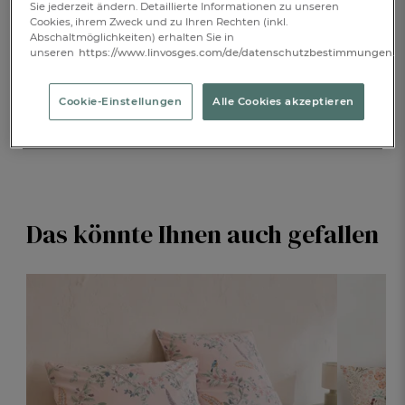
IN DEN WARENKORB
1
Sie jederzeit ändern. Detaillierte Informationen zu unseren
Cookies, ihrem Zweck und zu Ihren Rechten (inkl.
Abschaltmöglichkeiten) erhalten Sie in
unseren
https://www.linvosges.com/de/datenschutzbestimmungen.
BESCHREIBUNG
Cookie-Einstellungen
Alle Cookies akzeptieren
PRODUKTDETAILS
Das könnte Ihnen auch gefallen