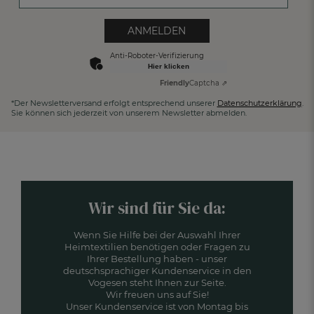
ANMELDEN
Anti-Roboter-Verifizierung
Hier klicken
Friendly
Captcha ⇗
*Der Newsletterversand erfolgt entsprechend unserer
Datenschutzerklärung
.
Sie können sich jederzeit von unserem Newsletter abmelden.
Wir sind für Sie da:
Wenn Sie Hilfe bei der Auswahl Ihrer
Heimtextilien benötigen oder Fragen zu
Ihrer Bestellung haben - unser
deutschsprachiger Kundenservice in den
Vogesen steht Ihnen zur Seite.
Wir freuen uns auf Sie!
Unser Kundenservice ist von Montag bis