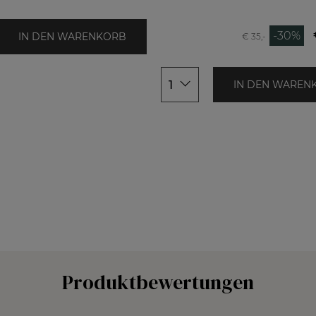
90x190cm
-30%
IN DEN WARENKORB
€ 35,-
1
IN DEN WAREN
Produktbewertungen