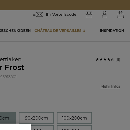
Ihr Vorteilscode
GESCHENKIDEEN
CHÂTEAU DE VERSAILLES 🌷
INSPIRATION
ettlaken
(11)
r Frost
 993813801
Mehr Infos
90cm
90x200cm
100x200cm