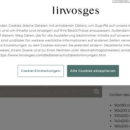
140x2
Fortfahren
Verfügbar
den Cookies (kleine Dateien mit erhobenen Daten), um Zugriffe auf unsere I
n und um Inhalte und Anzeigen auf Ihre Bedürfnisse anzupassen. Außerdem
f diesem Weg Daten, die für die Auslieferung bestimmter Inhalte auf unserer
1
sind und/oder für weitere werbliche Informationen auf anderen Seiten ver
re Einstellungen zu den Cookies können Sie jederzeit ändern. Detaillierte In
okies, ihrem Zweck und zu Ihren Rechten (inkl. Abschaltmöglichkeiten) erhal
ttps://www.linvosges.com/de/datenschutzbestimmungen.htm
Cookie-Einstellungen
Alle Cookies akzeptieren
Einfarbig w
Flanell aus
Größen des 
90x190 c
90x200 c
100x200 
140x200 
160x200 