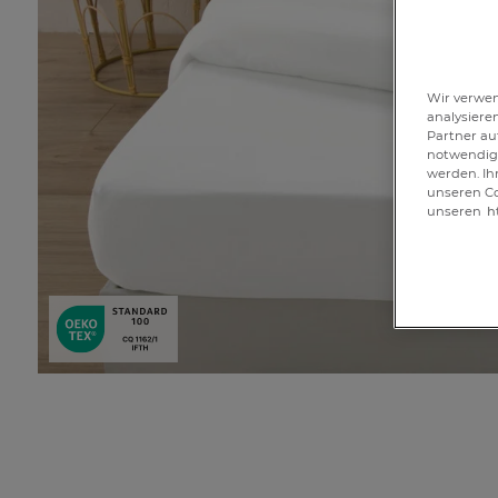
Wir verwen
analysiere
Partner au
notwendig 
werden. Ih
unseren Co
unseren
h