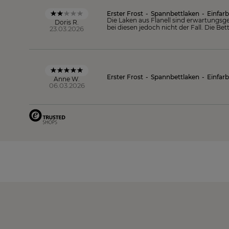
Erster Frost
-
Spannbettlaken
-
Einfarb
Die Laken aus Flanell sind erwartungsgem
Doris R.
bei diesen jedoch nicht der Fall. Die B
23.03.2026
Erster Frost
-
Spannbettlaken
-
Einfarb
Anne W.
06.03.2026