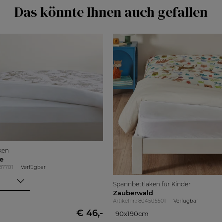
Das könnte Ihnen auch gefallen
ken
e
687701
Verfügbar
Spannbettlaken für Kinder
Zauberwald
Artikelnr.: 804505501
Verfügbar
€ 46,-
90x190cm