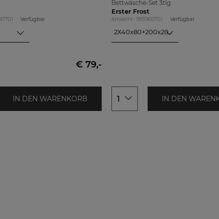
Bettwäsche-Set 3tlg.
t
Erster Frost
947701
Verfügbar
Artikelnr.: 993960701
Verfügbar
2X40x80+200x200cm
2X40x80+200x200cm
2X80x80+200x200cm
€ 79,-
1
IN DEN WARENKORB
IN DEN WAREN