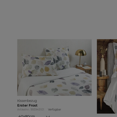
Kissenbezug
Erster Frost
Artikelnr.: 993945101
Verfügbar
40x80cm