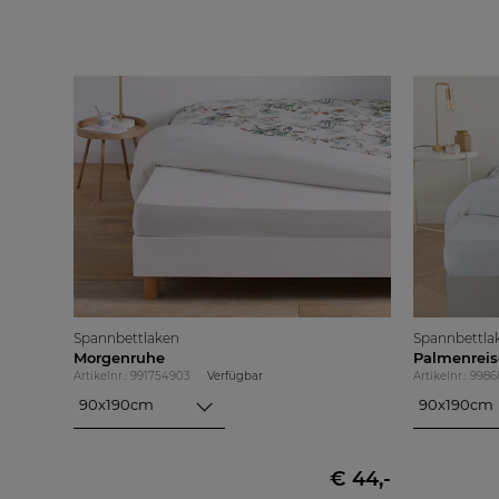
Spannbettlaken
Spannbettla
Morgenruhe
Palmenreis
Artikelnr.: 991754903
Verfügbar
Artikelnr.: 998
90x190cm
90x190cm
90x190cm
90x190cm
100x200cm
90x200cm
100x200cm
140x200cm
€ 44,-
160x200cm
160x200cm