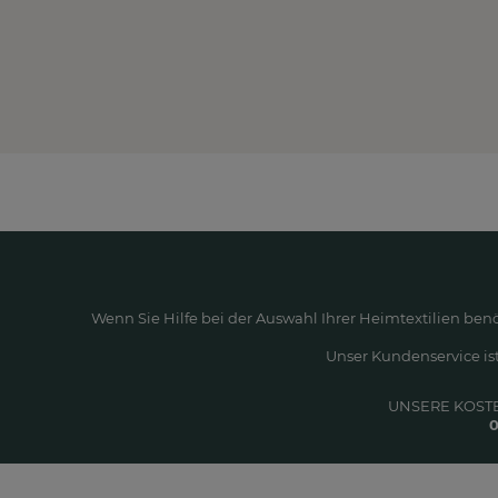
Wenn Sie Hilfe bei der Auswahl Ihrer Heimtextilien ben
Unser Kundenservice ist
UNSERE KOST
0