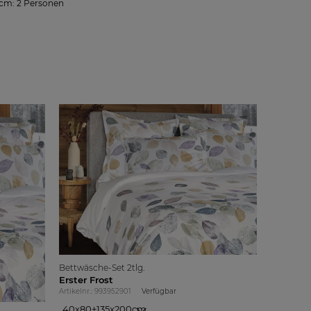
cm: 2 Personen
Bettwäsche-Set 2tlg.
Erster Frost
Artikelnr.: 993952901
Verfügbar
40x80+135x200cm