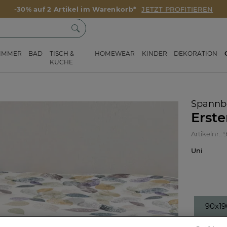
-30% auf 2 Artikel im Warenkorb*
JETZT PROFITIEREN
ZIMMER
BAD
TISCH &
HOMEWEAR
KINDER
DEKORATION
KÜCHE
Spannb
Erste
Artikelnr.:
Uni
90x1