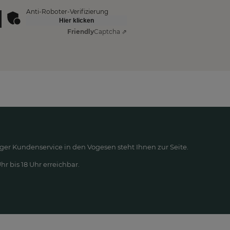
Anti-Roboter-Verifizierung
Hier klicken
Friendly
Captcha ⇗
ger Kundenservice in den Vogesen steht Ihnen zur Seite.
r bis 18 Uhr erreichbar.