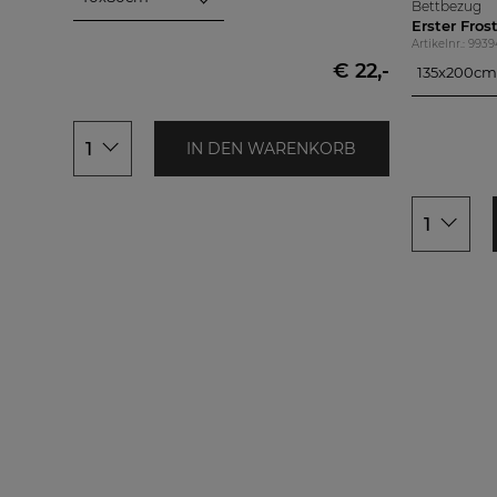
Bettbezug
40x80cm
Erster Fros
80x80cm
Artikelnr.: 993
€ 22,-
135x200cm
135x200cm
155x200cm
155x220cm
1
IN DEN WARENKORB
200x200cm
1