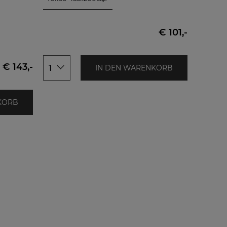
40x80+135x200cm
40x80+155x200cm
40x80+155x220cm
€ 101,-
80x80+135x200cm
80x80+155x200cm
80x80+155x220cm
€ 143,-
1
IN DEN WARENKORB
KORB