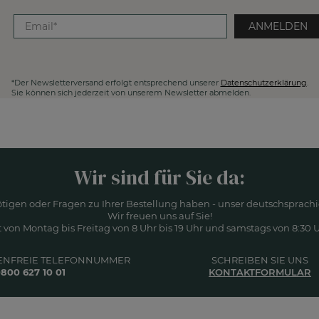
ANMELDEN
*Der Newsletterversand erfolgt entsprechend unserer
Datenschutzerklärung
.
Sie können sich jederzeit von unserem Newsletter abmelden.
Wir sind für Sie da:
ötigen oder Fragen zu Ihrer Bestellung haben - unser deutschsprachi
Wir freuen uns auf Sie!
 von Montag bis Freitag von 8 Uhr bis 19 Uhr und samstags von 8:30 Uh
ENFREIE TELEFONNUMMER
SCHREIBEN SIE UNS
800 627 10 01
KONTAKTFORMULAR