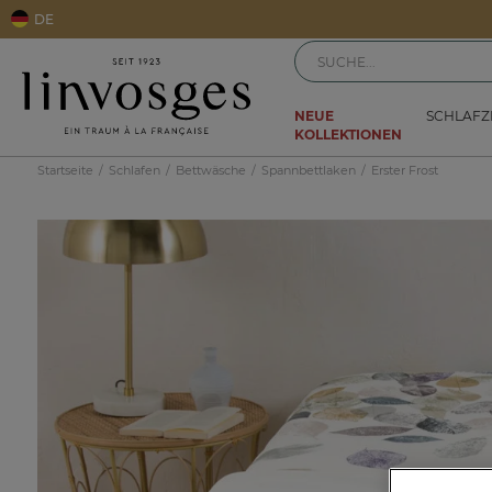
DE
NEUE
SCHLAF
KOLLEKTIONEN
Startseite
Schlafen
Bettwäsche
Spannbettlaken
Erster Frost