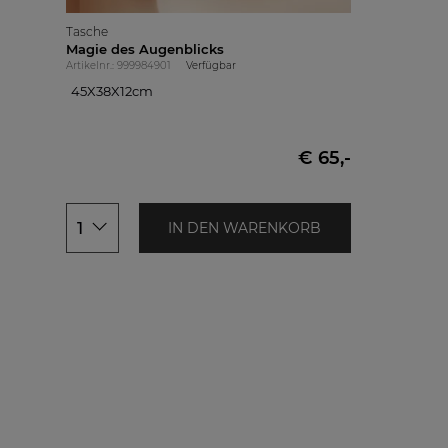
Tasche
Magie des Augenblicks
Artikelnr.: 999984901
Verfügbar
45X38X12cm
45X38X12cm
€ 65,-
1
IN DEN WARENKORB