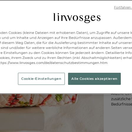
Verfügbar
Fortfahren
1
den Cookies (kleine Dateien mit erhobenen Daten), um Zugriffe auf unsere I
n und um Inhalte und Anzeigen auf Ihre Bedürfnisse anzupassen. Außerdem
f diesem Weg Daten, die für die Auslieferung bestimmter Inhalte auf unserer
sind und/oder für weitere werbliche Informationen auf anderen Seiten ver
re Einstellungen zu den Cookies können Sie jederzeit ändern. Detaillierte In
okies, ihrem Zweck und zu Ihren Rechten (inkl. Abschaltmöglichkeiten) erhal
Diese hochw
ttps://www.linvosges.com/de/datenschutzbestimmungen.htm
Der modisch
perfekt zu 
lässt sich 
Cookie-Einstellungen
Alle Cookies akzeptieren
für den All
sorgt nicht
Akzent. Ein
zusätzliche 
Bedürfniss