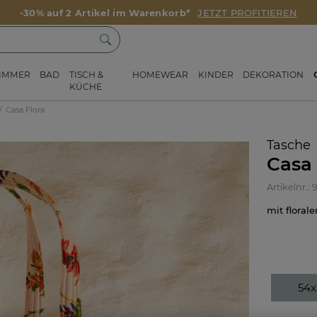
-30% auf 2 Artikel im Warenkorb*
JETZT PROFITIEREN
ZIMMER
BAD
TISCH &
HOMEWEAR
KINDER
DEKORATION
KÜCHE
Casa Flora
Tasche
Casa 
Artikelnr.:
mit flora
54x