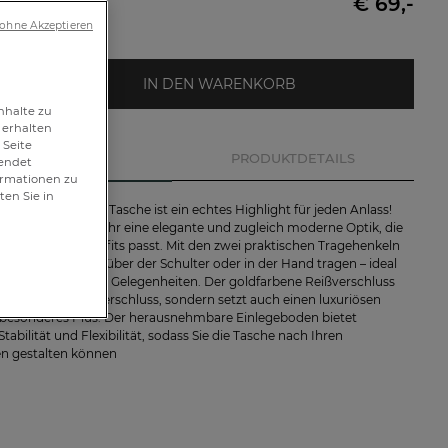
€ 69,-
 ohne Akzeptieren
IN DEN WARENKORB
nhalte zu
 erhalten
 Seite
BESCHREIBUNG
PRODUKTDETAILS
wendet
formationen zu
ten Sie in
ertige gesteppte Tasche ist ein echtes Highlight für jeden Anlass!
e Druck verleiht ihr eine elegante und zugleich moderne Optik, die
verschiedenen Outfits passt. Mit den zwei praktischen Tragehenkeln
die Tasche bequem über der Schulter oder in der Hand tragen – ideal
tag oder besondere Gelegenheiten. Der goldfarbene Reißverschluss
 nur für sicheren Verschluss, sondern setzt auch einen luxuriösen
 besonderes Plus: Der herausnehmbare Einlegeboden bietet
Stabilität und Flexibilität, sodass Sie die Tasche nach Ihren
en gestalten können