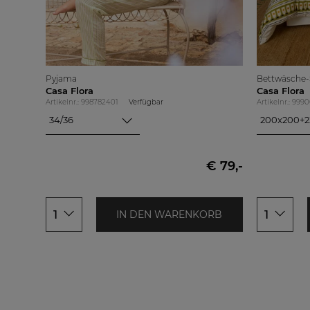
Pyjama
Bettwäsche-S
Casa Flora
Casa Flora
Artikelnr.: 998782401
Verfügbar
Artikelnr.: 999
34/36
200x200+
34/36
200x200+2X
38/40
200x200+2X
42/44
€ 79,-
46/48
1
1
IN DEN WARENKORB