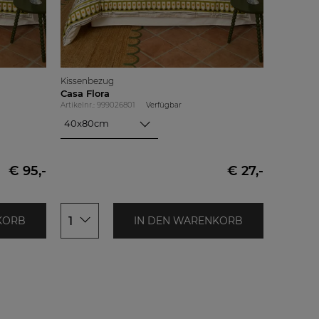
Kissenbezug
Casa Flora
Artikelnr.: 999026801
Verfügbar
40x80cm
40x80cm
80x80cm
€ 95,-
€ 27,-
1
KORB
IN DEN WARENKORB