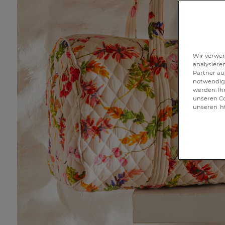
Wir verwen
analysiere
Partner au
notwendig 
werden. Ih
unseren Co
unseren
h