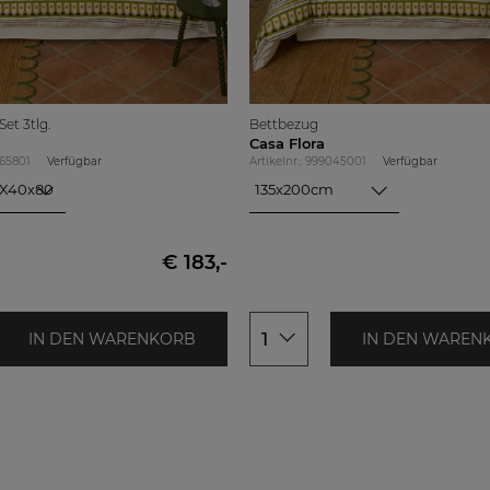
et 3tlg.
Bettbezug
Casa Flora
065801
Verfügbar
Artikelnr.: 999045001
Verfügbar
2X40x80
135x200cm
40x80
135x200cm
80x80
155x200cm
155x220cm
€ 183,-
200x200cm
1
IN DEN WARENKORB
IN DEN WAREN