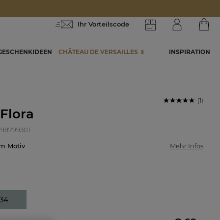
Ihr Vorteilscode
GESCHENKIDEEN
CHÂTEAU DE VERSAILLES 🌷
INSPIRATION
(1)
Flora
 998799301
lem Motiv
Mehr Infos
34