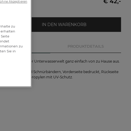
€ 42,-
 ohne Akzeptieren
IN DEN WARENKORB
nhalte zu
 erhalten
 Seite
wendet
BESCHREIBUNG
PRODUKTDETAILS
formationen zu
ten Sie in
e die Schönheit der Unterwasserwelt ganz einfach von zu Hause aus.
n mit Abnähern und Schnürbändern, Vorderseite bedruckt, Rückseite
rün aus 100% Polypropylen mit UV-Schutz.