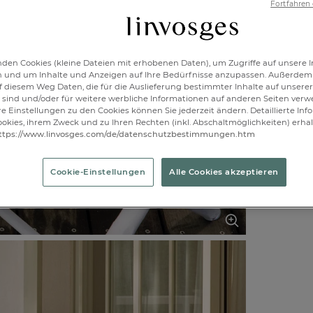
Verfügbar
Fortfahren
1
den Cookies (kleine Dateien mit erhobenen Daten), um Zugriffe auf unsere I
n und um Inhalte und Anzeigen auf Ihre Bedürfnisse anzupassen. Außerdem
f diesem Weg Daten, die für die Auslieferung bestimmter Inhalte auf unserer
sind und/oder für weitere werbliche Informationen auf anderen Seiten ver
re Einstellungen zu den Cookies können Sie jederzeit ändern. Detaillierte In
okies, ihrem Zweck und zu Ihren Rechten (inkl. Abschaltmöglichkeiten) erhal
ttps://www.linvosges.com/de/datenschutzbestimmungen.htm
Genießen Si
2 Sitzkisse
Cookie-Einstellungen
Alle Cookies akzeptieren
einfarbig g