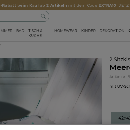
a-Rabatt beim Kauf ab 2 Artikeln
mit dem Code
EXTRA10
JETZ
ZIMMER
BAD
TISCH &
HOMEWEAR
KINDER
DEKORATION
KÜCHE
e
2 Sitzki
Meer
Artikelnr.:
mit UV-S
42x4