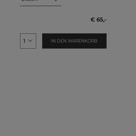
Ø180cm
150x150cm
€ 65,-
150x200cm
150x250cm
150x300cm
1
IN DEN WARENKORB