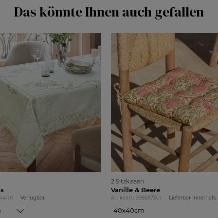
Das könnte Ihnen auch gefallen
2 Sitzkissen
is
Vanille & Beere
844101
Verfügbar
Artikelnr.: 996587301
Lieferbar innerhalb
m
40x40cm