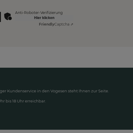
Anti-Roboter-Verifizierung
Hier klicken
Friendly
Captcha ⇗
ger Kundenservice in den Vogesen steht Ihnen zur Seite.
r bis 18 Uhr erreichbar.