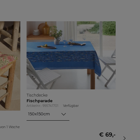
Tischdecke
Fischparade
Artikelnr.: 995741701
Verfügbar
150x150cm
Tischläuf
Ø 150cm
Aloe Ver
150x150cm
 von
1 Woche
Artikelnr.:
€ 69,-
150x200cm
50x150