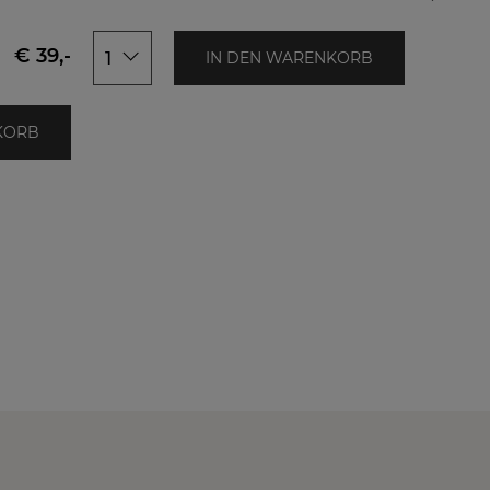
50x150
150x250cm
150x300cm
€ 39,-
1
IN DEN WARENKORB
1
KORB