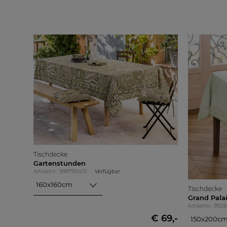
Tischdecke
Gartenstunden
Artikelnr.: 998790401
Verfügbar
160x160cm
Tischdecke
160x160cm
Grand Pala
160x200cm
Artikelnr.: 992
€ 69,-
160x250cm
150x200c