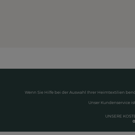
Wenn Sie Hilfe bei der Auswahl Ihrer Heimtextilien ben
Unser Kundenservice ist
UNSERE KOST
0