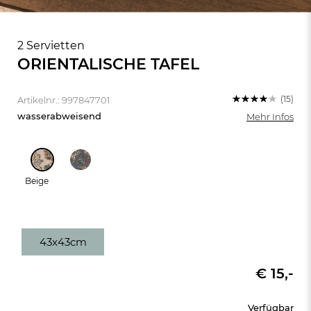
2 Servietten
ORIENTALISCHE TAFEL
(15)
Artikelnr.: 997847701
wasserabweisend
Mehr Infos
Beige
43x43cm
FR
DE
AT
BE
CH
€ 15,-
Verfügbar