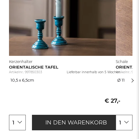
Kerzenhalter
Schale
ORIENTALISCHE TAFEL
ORIENTAL
Artikelnr.: 997850303
Lieferbar innerhalb von
5 Wochen
Artikelnr.: 997
10,5 x 6,5cm
Ø 11
10,5 x 6,5cm
Ø 11
€ 27,-
IN DEN WARENKORB
1
1