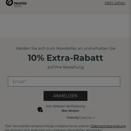
Mehr sehen
Melden Sie sich zum Newsletter an und erhalten Sie
10% Extra-Rabatt
auf Ihre Bestellung
ANMELDEN
Anti-Roboter-Verifizierung
Hier klicken
Friendly
Captcha ⇗
*Der Newsletterversand erfolgt entsprechend unserer
Datenschutzerklärung
.
Sie können sich jederzeit von unserem Newsletter abmelden.