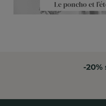
Le poncho et l’ét
-20% 