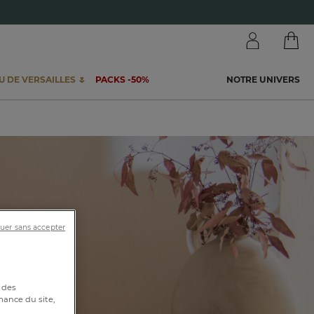
 DE VERSAILLES 🌷
PACKS -50%
NOTRE UNIVERS
uer sans accepter
 des
mance du site,