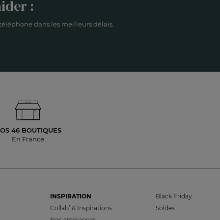
ider :
éléphone dans les meilleurs délais.
OS 46 BOUTIQUES
En France
INSPIRATION
Black Friday
Collab’ & Inspirations
Soldes
Nos ambiances