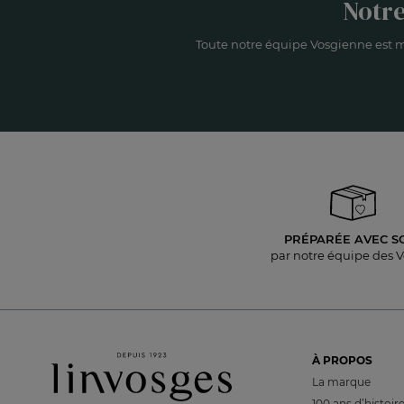
Notre
Toute notre équipe Vosgienne est m
PRÉPARÉE AVEC S
par notre équipe des 
À PROPOS
La marque
100 ans d’histoir