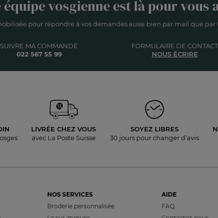
 équipe vosgienne est là pour vous a
obilisée pour répondre à vos demandes aussi bien par mail que par t
SUIVRE MA COMMANDE
FORMULAIRE DE CONTACT
022 567 55 99
NOUS ÉCRIRE
OIN
LIVRÉE
CHEZ VOUS
SOYEZ LIBRES
N
Vosges
avec La Poste Suisse
30 jours pour
changer d’avis
NOS SERVICES
AIDE
Broderie personnalisée
FAQ
e
Le sur-mesure
Contactez-nous