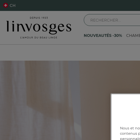
CH
NOUVEAUTÉS -30%
CHAM
Nous et nos
contenus pe
personnalis