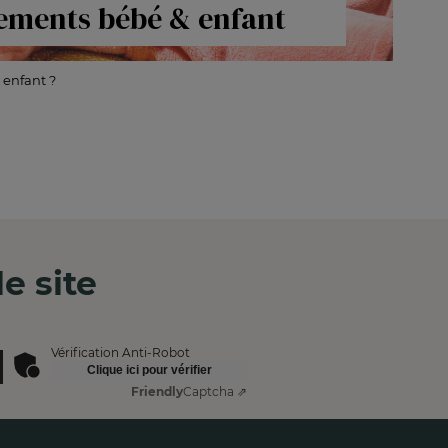
tements bébé & enfant
enfant ?
e site
Vérification Anti-Robot
Clique ici pour vérifier
Friendly
Captcha ⇗