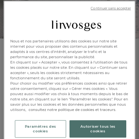
Continuer sans accepter
Nous et nos partenaires utilisons des cookies sur notre site
internet pour vous proposer des contenus personnalisés et
adaptés à vos centres d’intérêt, analyser le trafic et la
Taie d'oreiller
performance du site, personnaliser la publicité.
Villa Sassetti
En cliquant sur « Accepter », vous consentez à l'utilisation de tous
les cookies placés sur notre site. En cliquant sur « Continuer sans
accepter », seuls les cookies strictement nécessaires au
En savoir +
Réf : 998727801
fonctionnement du site seront utilisés.
Pour choisir ou modifier vos préférences cookies ainsi que retirer
Finition bourdon
votre consentement, cliquez sur « Gérer mes cookies ». Vous
pouvez aussi modifier vos choix à tous moments depuis le bas de
notre site, en cliquant sur le lien "Paramétrer les cookies". Pour en
savoir plus sur les cookies et les données personnelles que nous
Caractéristique :
FR
DE
AT
Taie d'oreiller carrée
utilisons,
consultez notre politique de cookies et traceurs.
BE
CH
65x65cm
50x70cm
Paramètres des
Autoriser tous les
cookies
cookies
CHF. 31.-