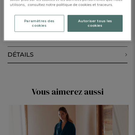
utilisons,
consultez notre politique de cookies et traceurs.
AJOUTER AU PANIER
1
Paramètres des
Autoriser tous les
cookies
cookies
DESCRIPTION
DÉTAILS
Vous aimerez aussi