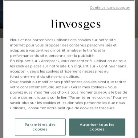
Continuer sans accepter
Nous et nos partenaires utilisons des cookies sur notre site
internet pour vous proposer des contenus personnalisés et
adaptés à vos centres d’intérêt, analyser le trafic et la
Poncho
performance du site, personnaliser la publicité.
Douce harmonie
En cliquant sur « Accepter », vous consentez à l'utilisation de tous
les cookies placés sur notre site. En cliquant sur « Continuer sans
accepter », seuls les cookies strictement nécessaires au
En savoir +
fonctionnement du site seront utilisés.
Réf : 994943601
Pour choisir ou modifier vos préférences cookies ainsi que retirer
100% laine
votre consentement, cliquez sur « Gérer mes cookies ». Vous
pouvez aussi modifier vos choix à tous moments depuis le bas de
notre site, en cliquant sur le lien "Paramétrer les cookies". Pour en
savoir plus sur les cookies et les données personnelles que nous
FR
DE
AT
utilisons,
consultez notre politique de cookies et traceurs.
BE
CH
Taille unique
Paramètres des
Autoriser tous les
cookies
cookies
CHF. 114.-