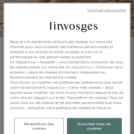
Continuer sans accepter
Nous et nos partenaires utilisons des cookies sur notre site
internet pour vous proposer des contenus personnalisés et
Maillot de bain 2 pièces
adaptés à vos centres d’intérêt, analyser le trafic et la
performance du site, personnaliser la publicité.
La calade
En cliquant sur « Accepter », vous consentez à l'utilisation de tous
les cookies placés sur notre site. En cliquant sur « Continuer sans
accepter », seuls les cookies strictement nécessaires au
En savoir +
Réf : 996969501
fonctionnement du site seront utilisés.
Culotte mi-haute
Pour choisir ou modifier vos préférences cookies ainsi que retirer
votre consentement, cliquez sur « Gérer mes cookies ». Vous
pouvez aussi modifier vos choix à tous moments depuis le bas de
notre site, en cliquant sur le lien "Paramétrer les cookies". Pour en
Caractéristique :
savoir plus sur les cookies et les données personnelles que nous
FR
DE
AT
Maillot de bain
utilisons,
consultez notre politique de cookies et traceurs.
BE
CH
38
40
42
Paramètres des
Autoriser tous les
cookies
cookies
44
46