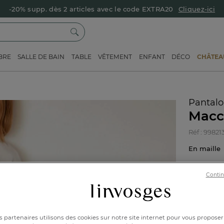
-20% supp. dès 2 articles avec le code EXTRA20
Cliquez-ici
BRE
SALLE DE BAIN
TABLE
VÊTEMENT
ENFANT
DÉCO
CHÂTEAU
Pantalo
Macc
Réf : 99821
En maill
Contin
36/
 partenaires utilisons des cookies sur notre site internet pour vous proposer