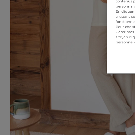
contenus pe
personnalis
En cliquant
cliquant su
fonctionnem
Pour choisi
Gérer mes 
site, en cl
personnell