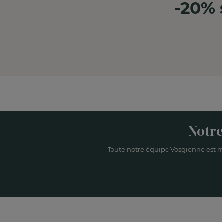
-20% 
Notre
Toute notre équipe Vosgienne est m