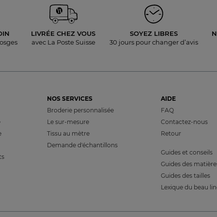
OIN
LIVRÉE
CHEZ VOUS
SOYEZ LIBRES
N
Vosges
avec La Poste Suisse
30 jours pour
changer d’avis
NOS SERVICES
AIDE
Broderie personnalisée
FAQ
e
Le sur-mesure
Contactez-nous
e
Tissu au mètre
Retour
Demande d'échantillons
Guides et conseils
ts
Guides des matière
Guides des tailles
Lexique du beau li