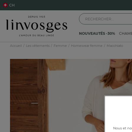
CH
NOUVEAUTÉS -30%
CHAM
Accueil
Les vêtements
Femme
Homewear femme
Macchiato
Nous et nos