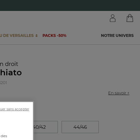
 DE VERSAILLES 🌷
PACKS -50%
NOTRE UNIVERS
n droit
hiato
3201
e
En savoir +
uer sans accepter
38
40/42
44/46
 des