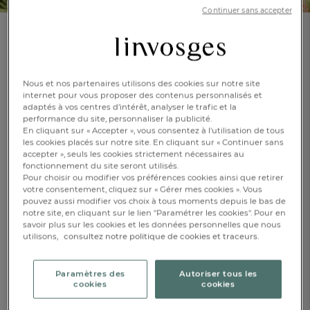
Continuer sans accepter
T-shirt manches longues
Athlétique
Nous et nos partenaires utilisons des cookies sur notre site
internet pour vous proposer des contenus personnalisés et
En savoir +
Réf : 995350401
adaptés à vos centres d’intérêt, analyser le trafic et la
Imprimé fleuri
performance du site, personnaliser la publicité.
En cliquant sur « Accepter », vous consentez à l'utilisation de tous
les cookies placés sur notre site. En cliquant sur « Continuer sans
accepter », seuls les cookies strictement nécessaires au
fonctionnement du site seront utilisés.
Pour choisir ou modifier vos préférences cookies ainsi que retirer
votre consentement, cliquez sur « Gérer mes cookies ». Vous
36/38
40/42
44/46
pouvez aussi modifier vos choix à tous moments depuis le bas de
notre site, en cliquant sur le lien "Paramétrer les cookies". Pour en
48/50
savoir plus sur les cookies et les données personnelles que nous
utilisons,
consultez notre politique de cookies et traceurs.
FR
DE
AT
CHF. 57.-
BE
CH
Paramètres des
Autoriser tous les
cookies
cookies
Disponible