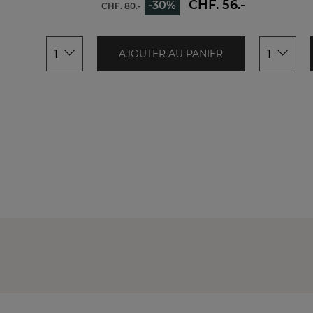
XL
44/46
CHF. 56.-
-30%
CHF. 80.-
XXL
48/50
1
1
AJOUTER AU PANIER