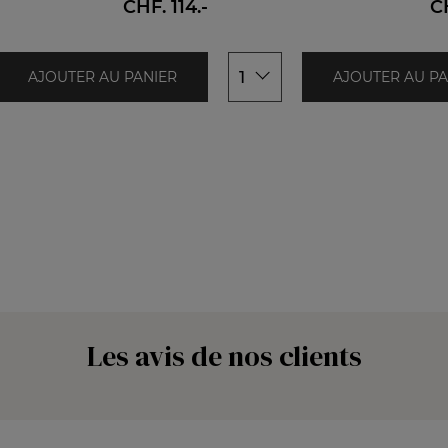
XL
CHF. 114.-
C
XXL
1
AJOUTER AU PANIER
AJOUTER AU PA
Les avis de nos clients