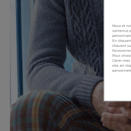
Nous et nos
contenus pe
personnalis
En cliquant
cliquant su
fonctionnem
Pour choisi
Gérer mes 
site, en cl
personnell