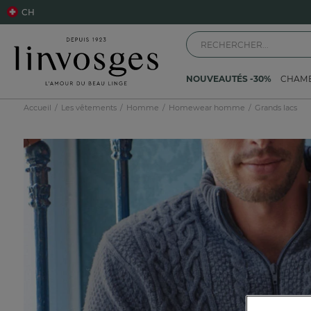
CH
NOUVEAUTÉS -30%
CHAM
Accueil
Les vêtements
Homme
Homewear homme
Grands lacs