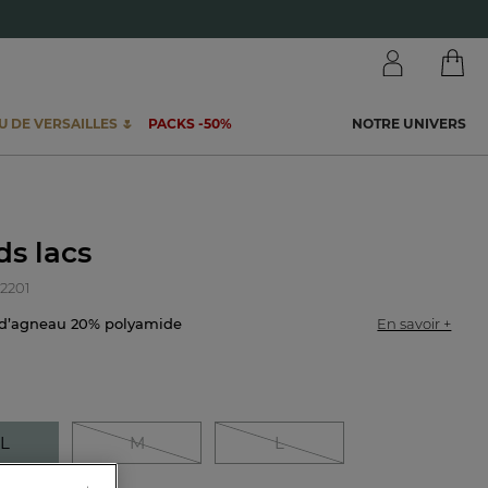
 DE VERSAILLES 🌷
PACKS -50%
NOTRE UNIVERS
s lacs
02201
 d’agneau 20% polyamide
En savoir +
L
M
L