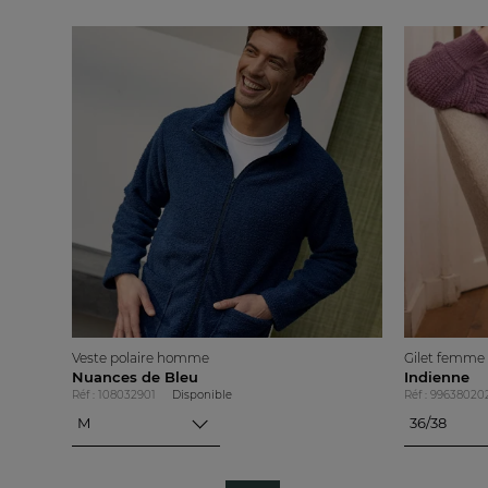
Veste polaire homme
Gilet femme
Nuances de Bleu
Indienne
Réf : 108032901
Disponible
Réf : 99638020
M
36/38
M
36/38
L
40/42