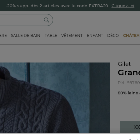
-20% supp. dès 2 articles avec le code EXTRA20
Cliquez-ici
BRE
SALLE DE BAIN
TABLE
VÊTEMENT
ENFANT
DÉCO
CHÂTEAU
Gilet
Grand
Réf : 9976
80% laine
XX