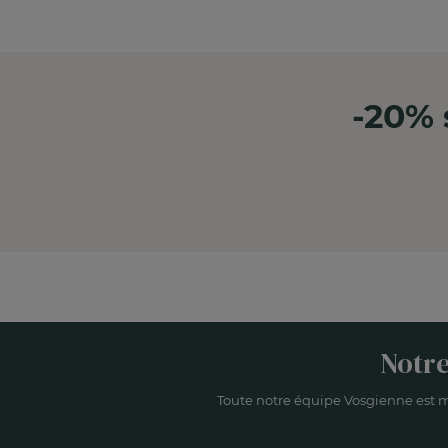
-20% 
Notre
Toute notre équipe Vosgienne est m