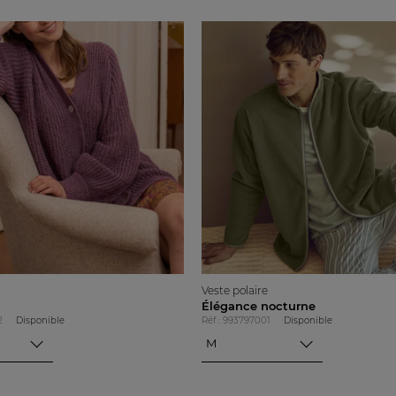
Veste polaire
Élégance nocturne
2
Disponible
Réf : 993797001
Disponible
M
M
L