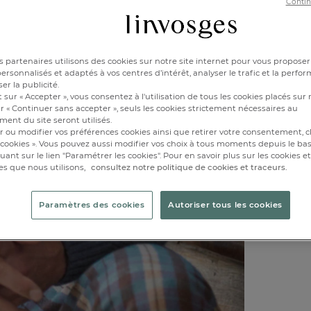
X
Contin
Disponibl
 partenaires utilisons des cookies sur notre site internet pour vous proposer
rsonnalisés et adaptés à vos centres d’intérêt, analyser le trafic et la perfor
er la publicité.
1
 sur « Accepter », vous consentez à l'utilisation de tous les cookies placés sur 
r « Continuer sans accepter », seuls les cookies strictement nécessaires au
ent du site seront utilisés.
r ou modifier vos préférences cookies ainsi que retirer votre consentement, cl
cookies ». Vous pouvez aussi modifier vos choix à tous moments depuis le ba
iquant sur le lien "Paramétrer les cookies". Pour en savoir plus sur les cookies 
es que nous utilisons,
consultez notre politique de cookies et traceurs.
À la maison
caractère q
Paramètres des cookies
Autoriser tous les cookies
Gilet en ma
cm environ