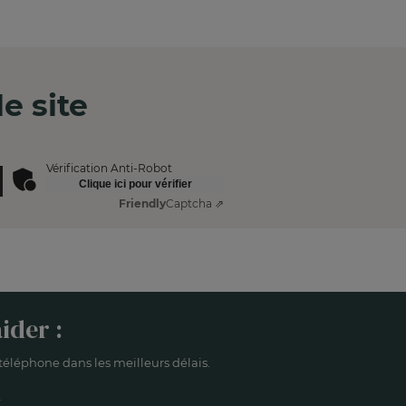
e site
Vérification Anti-Robot
Clique ici pour vérifier
Friendly
Captcha ⇗
ider :
éléphone dans les meilleurs délais.