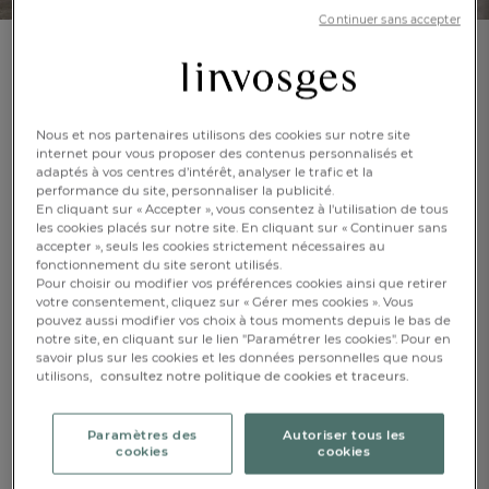
Continuer sans accepter
Pyjama
Éclat marin
Nous et nos partenaires utilisons des cookies sur notre site
internet pour vous proposer des contenus personnalisés et
En savoir +
Réf : 991147701
adaptés à vos centres d’intérêt, analyser le trafic et la
100% coton
performance du site, personnaliser la publicité.
En cliquant sur « Accepter », vous consentez à l'utilisation de tous
les cookies placés sur notre site. En cliquant sur « Continuer sans
accepter », seuls les cookies strictement nécessaires au
Caractéristique :
fonctionnement du site seront utilisés.
Pyjama homme
Pour choisir ou modifier vos préférences cookies ainsi que retirer
votre consentement, cliquez sur « Gérer mes cookies ». Vous
M
L
XL
pouvez aussi modifier vos choix à tous moments depuis le bas de
notre site, en cliquant sur le lien "Paramétrer les cookies". Pour en
savoir plus sur les cookies et les données personnelles que nous
XXL
utilisons,
consultez notre politique de cookies et traceurs.
FR
DE
AT
BE
CH
CHF. 79.-
Paramètres des
Autoriser tous les
cookies
cookies
Disponible sous
1 semaine