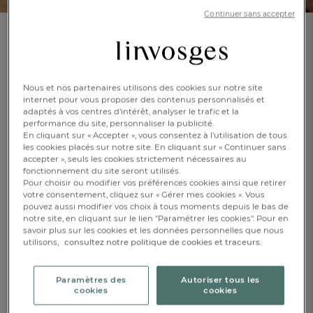
Continuer sans accepter
Pyjama short homme
Photo de famille
Nous et nos partenaires utilisons des cookies sur notre site
En savoir +
internet pour vous proposer des contenus personnalisés et
Réf : 998111601
adaptés à vos centres d’intérêt, analyser le trafic et la
Carreaux tissé-
performance du site, personnaliser la publicité.
teint
En cliquant sur « Accepter », vous consentez à l'utilisation de tous
les cookies placés sur notre site. En cliquant sur « Continuer sans
accepter », seuls les cookies strictement nécessaires au
Caractéristique :
fonctionnement du site seront utilisés.
Pyjama short
Pour choisir ou modifier vos préférences cookies ainsi que retirer
votre consentement, cliquez sur « Gérer mes cookies ». Vous
pouvez aussi modifier vos choix à tous moments depuis le bas de
M
XL
L
notre site, en cliquant sur le lien "Paramétrer les cookies". Pour en
savoir plus sur les cookies et les données personnelles que nous
utilisons,
consultez notre politique de cookies et traceurs.
XXL
FR
DE
AT
BE
CH
CHF. 69.-
Paramètres des
Autoriser tous les
cookies
cookies
Disponible sous
1 semaine