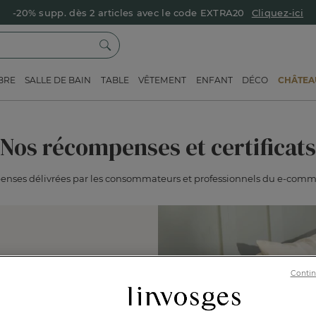
-20% supp. dès 2 articles avec le code EXTRA20
Cliquez-ici
BRE
SALLE DE BAIN
TABLE
VÊTEMENT
ENFANT
DÉCO
CHÂTEAU
Nos récompenses et certificats
nses délivrées par les consommateurs et professionnels du e-commer
Contin
gne de