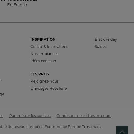
En France
INSPIRATION
Black Friday
Collab’ & Inspirations
Soldes
Nos ambiances
Idées cadeaux
LES PROS
s
Rejoignez-nous
Linvosges Hôtellerie
nge
LU 7ÈME MEILLEUR SITE
de vente en France
es
Paramétrer les cookies
Conditions des offres en cours
t membre du réseau européen Ecommerce Europe Trustmark.