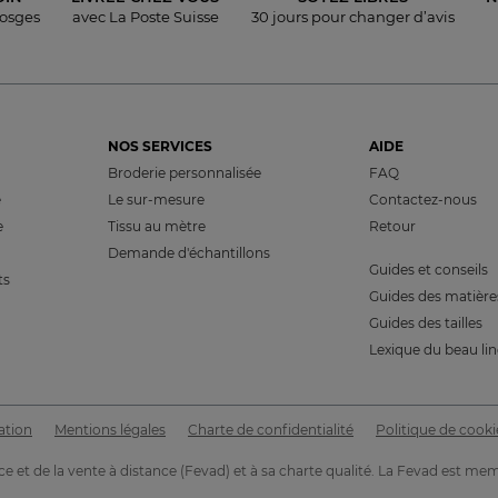
Vosges
avec La Poste Suisse
30 jours pour
changer d’avis
NOS SERVICES
AIDE
Broderie personnalisée
FAQ
e
Le sur-mesure
Contactez-nous
e
Tissu au mètre
Retour
Demande d'échantillons
Guides et conseils
ts
Guides des matière
Guides des tailles
Lexique du beau li
É
ation
Mentions légales
Charte de confidentialité
Politique de cooki
e et de la vente à distance (Fevad) et à sa charte qualité. La Fevad es