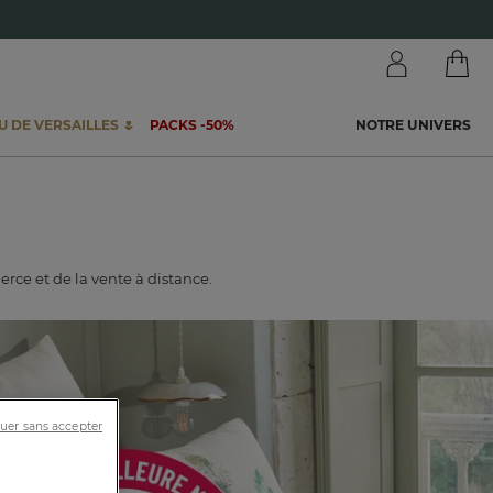
 DE VERSAILLES 🌷
PACKS -50%
NOTRE UNIVERS
ce et de la vente à distance.
uer sans accepter