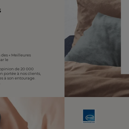
s
 des « Meilleures
ar le
l’opinion de 20 000
on portée à nos clients,
es à son entourage.
.