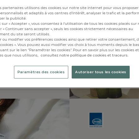
.
 partenaires utilisons des cookies sur notre site internet pour vous proposer
rsonnalisés et adaptés à vos centres d’intérêt, analyser le trafic et la perfor
er la publicité.
ison 2025/2026»
 sur « Accepter », vous consentez à l'utilisation de tous les cookies placés sur 
r « Continuer sans accepter », seuls les cookies strictement nécessaires au
ent du site seront utilisés.
r ou modifier vos préférences cookies ainsi que retirer votre consentement, cl
cookies ». Vous pouvez aussi modifier vos choix à tous moments depuis le ba
linge de lit par Femme
iquant sur le lien "Paramétrer les cookies". Pour en savoir plus sur les cookies 
mateurs français par
 évaluées, et pour
es que nous utilisons,
consultez notre politique de cookies et traceurs.
 la fiabilité et la
ainsi que leur
e ainsi en tête du
Paramètres des cookies
Autoriser tous les cookies
 clients et de la