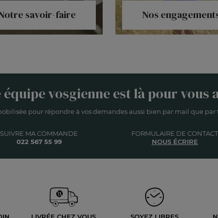
Notre savoir-faire
Nos engagement
 équipe vosgienne est là pour vous a
obilisée pour répondre à vos demandes aussi bien par mail que par t
SUIVRE MA COMMANDE
FORMULAIRE DE CONTACT
022 567 55 99
NOUS ÉCRIRE
OIN
LIVRÉE
CHEZ VOUS
SOYEZ LIBRES
N