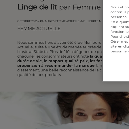
Linge de lit
par Femme Actuelle
Nous et nos
contenus pe
personnalis
OCTOBRE 2025 – Palmarès Femme Actuelle «Meilleures marques pour la ma
En cliquant
cliquant su
FEMME ACTUELLE
fonctionnem
Pour choisi
Gérer mes 
Nous sommes fiers d’avoir été élue Meilleure enseigne de 
site, en cl
Actuelle, suite à une étude menée auprès de 4 000 consom
l’institut Statista. Plus de 110 catégories de produits ont été
personnell
chacune, les consommateurs ont noté
la qualité, le design,
durée de vie, le rapport qualité-prix, les fonctionnalités 
propension à recommander la marque
. Linvosges se hiss
classement, une belle reconnaissance de la confiance de nos
qualité de nos produits.