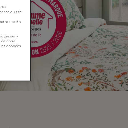
 des
mance du site,
notre site. En
iquez sur «
s de notre
et les données