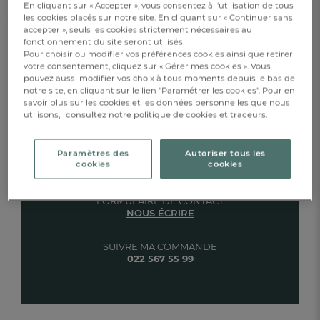
En cliquant sur « Accepter », vous consentez à l'utilisation de tous
les cookies placés sur notre site. En cliquant sur « Continuer sans
accepter », seuls les cookies strictement nécessaires au
fonctionnement du site seront utilisés.
Pour choisir ou modifier vos préférences cookies ainsi que retirer
votre consentement, cliquez sur « Gérer mes cookies ». Vous
Notre équipe vosgienne est là
pouvez aussi modifier vos choix à tous moments depuis le bas de
notre site, en cliquant sur le lien "Paramétrer les cookies". Pour en
pour vous aider :
savoir plus sur les cookies et les données personnelles que nous
utilisons,
consultez notre politique de cookies et traceurs.
Toute notre équipe Vosgienne est mobilisée
pour répondre à vos demandes aussi bien
Paramètres des
Autoriser tous les
par mail que par téléphone dans les
cookies
cookies
meilleurs délais.
FORMULAIRE DE CONTACT
NOUS ÉCRIRE
SUIVRE MA COMMANDE
FR
DE
AT
022 567 55 99
BE
CH