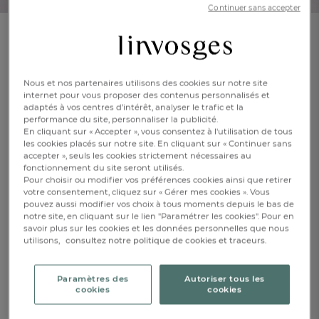
Continuer sans accepter
Lot de 2 gants
Les délicates
Nous et nos partenaires utilisons des cookies sur notre site
internet pour vous proposer des contenus personnalisés et
En savoir +
Réf : 998055701
adaptés à vos centres d’intérêt, analyser le trafic et la
100% coton
performance du site, personnaliser la publicité.
En cliquant sur « Accepter », vous consentez à l'utilisation de tous
les cookies placés sur notre site. En cliquant sur « Continuer sans
accepter », seuls les cookies strictement nécessaires au
Caractéristique :
fonctionnement du site seront utilisés.
2 gants
Pour choisir ou modifier vos préférences cookies ainsi que retirer
votre consentement, cliquez sur « Gérer mes cookies ». Vous
pouvez aussi modifier vos choix à tous moments depuis le bas de
15x21cm
notre site, en cliquant sur le lien "Paramétrer les cookies". Pour en
savoir plus sur les cookies et les données personnelles que nous
CHF. 7.-
utilisons,
consultez notre politique de cookies et traceurs.
FR
DE
AT
BE
CH
Epuisé
Paramètres des
Autoriser tous les
cookies
cookies