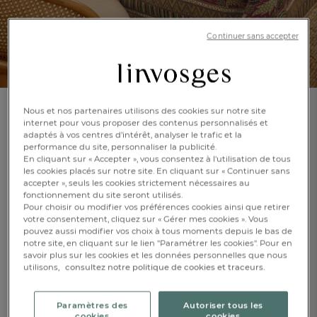
Continuer sans accepter
Nous et nos partenaires utilisons des cookies sur notre site
Nappe
internet pour vous proposer des contenus personnalisés et
adaptés à vos centres d’intérêt, analyser le trafic et la
Dîner en fête
performance du site, personnaliser la publicité.
En cliquant sur « Accepter », vous consentez à l'utilisation de tous
les cookies placés sur notre site. En cliquant sur « Continuer sans
En savoir +
Réf : 994021901
accepter », seuls les cookies strictement nécessaires au
Traitement
fonctionnement du site seront utilisés.
déperlant
Pour choisir ou modifier vos préférences cookies ainsi que retirer
votre consentement, cliquez sur « Gérer mes cookies ». Vous
pouvez aussi modifier vos choix à tous moments depuis le bas de
notre site, en cliquant sur le lien "Paramétrer les cookies". Pour en
FR
DE
AT
savoir plus sur les cookies et les données personnelles que nous
BE
CH
Bordeaux
utilisons,
consultez notre politique de cookies et traceurs.
Caractéristique :
Nappe ronde
Paramètres des
Autoriser tous les
cookies
cookies