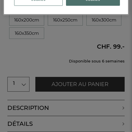
Ø180cm
90x90cm
160x160cm
160x200cm
160x250cm
160x300cm
160x350cm
CHF. 99.-
Disponible sous
6 semaines
1
AJOUTER AU PANIER
DESCRIPTION
DÉTAILS