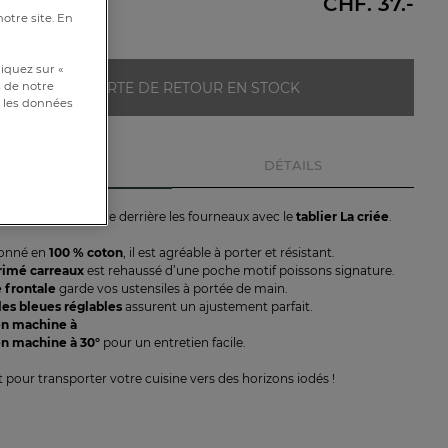
CHF. 37.-
notre site. En
iquez sur «
ALERTE DE RETOUR EN STOCK
s de notre
et les données
DESCRIPTION
DÉTAILS
 esprit marin jusque derrière les fourneaux avec le
tablier La criée
.
ionné en
100 % coton
, il est agréable à porter et résistant.
rimé carreaux
est rehaussé d’une poche motif poissons signature.
 frontale
garde vos ustensiles à portée de main.
les bleues réglables
assurent un ajustement parfait.
en machine à
n machine à 30°
pour un entretien facile.
ait pour transporter votre cuisine vers des horizons iodés !