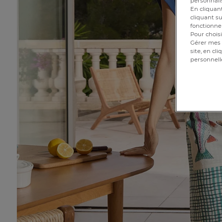
personnalis
En cliquant
cliquant su
fonctionnem
Pour choisi
Gérer mes 
site, en cl
personnell