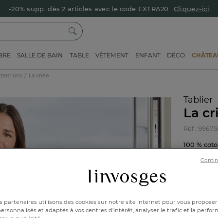
-20% supp. dès 2 articles avec le code EXTRA20
Cliquez-ici
BRE
SALLE DE BAIN
TABLE
VÊTEMENT
ENFANT
DÉCO
CHÂTEAU
ttentions
La criée
Tablier
La cr
Réf : 9967
100 % co
Contin
65x9
 partenaires utilisons des cookies sur notre site internet pour vous proposer
rsonnalisés et adaptés à vos centres d’intérêt, analyser le trafic et la perfor