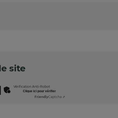
e site
Vérification Anti-Robot
Clique ici pour vérifier
Friendly
Captcha ⇗