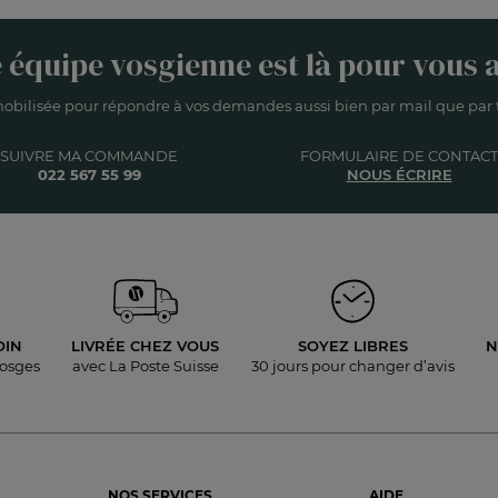
 équipe vosgienne est là pour vous a
obilisée pour répondre à vos demandes aussi bien par mail que par t
SUIVRE MA COMMANDE
FORMULAIRE DE CONTACT
022 567 55 99
NOUS ÉCRIRE
OIN
LIVRÉE
CHEZ VOUS
SOYEZ LIBRES
N
Vosges
avec La Poste Suisse
30 jours pour
changer d’avis
NOS SERVICES
AIDE