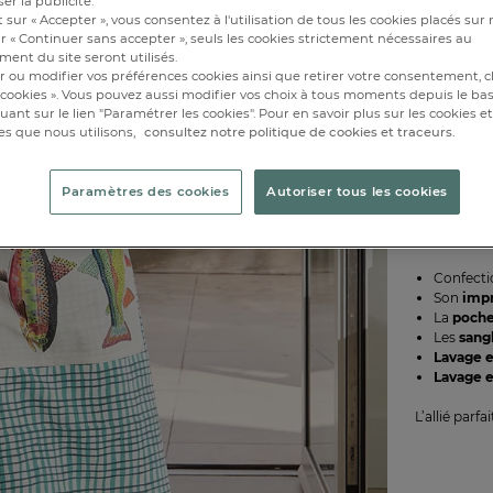
er la publicité.
Epuisé
 sur « Accepter », vous consentez à l'utilisation de tous les cookies placés sur 
r « Continuer sans accepter », seuls les cookies strictement nécessaires au
ent du site seront utilisés.
r ou modifier vos préférences cookies ainsi que retirer votre consentement, cl
cookies ». Vous pouvez aussi modifier vos choix à tous moments depuis le ba
iquant sur le lien "Paramétrer les cookies". Pour en savoir plus sur les cookies 
es que nous utilisons,
consultez notre politique de cookies et traceurs.
Paramètres des cookies
Autoriser tous les cookies
Affichez un
Confect
Son
imp
La
poche
Les
sang
Lavage 
Lavage e
L’allié parf