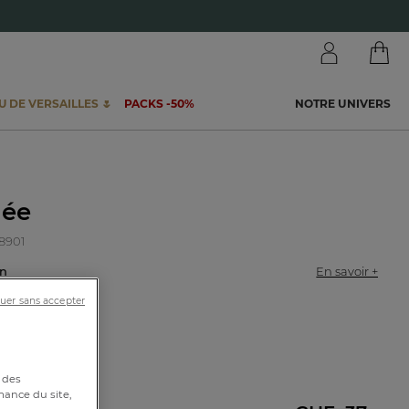
 DE VERSAILLES 🌷
PACKS -50%
NOTRE UNIVERS
iée
58901
ton
En savoir +
uer sans accepter
0cm
 des
mance du site,