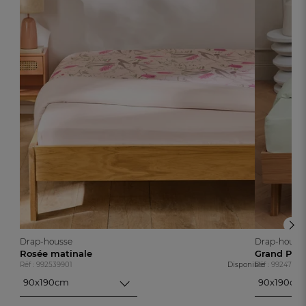
Drap-housse
Drap-houss
Rosée matinale
Grand Pala
Réf : 992539901
Disponible
Réf : 99247360
90x190cm
90x190cm
90x190cm
90x190cm