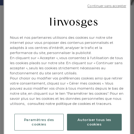
Continuer sans accepter
Drap-housse
Fleur indigo
Nous et nos partenaires utilisons des cookies sur notre site
En savoir +
internet pour vous proposer des contenus personnalisés et
Réf : 993454101
adaptés à vos centres d’intérêt, analyser le trafic et la
Percale 100%
performance du site, personnaliser la publicité.
coton
En cliquant sur « Accepter », vous consentez à l'utilisation de tous
les cookies placés sur notre site. En cliquant sur « Continuer sans
accepter », seuls les cookies strictement nécessaires au
Caractéristique :
fonctionnement du site seront utilisés.
Drap-housse 1 pers. bonnet 35 cm
Pour choisir ou modifier vos préférences cookies ainsi que retirer
votre consentement, cliquez sur « Gérer mes cookies ». Vous
pouvez aussi modifier vos choix à tous moments depuis le bas de
90x190cm
140x190cm
160x200cm
notre site, en cliquant sur le lien "Paramétrer les cookies". Pour en
savoir plus sur les cookies et les données personnelles que nous
utilisons,
consultez notre politique de cookies et traceurs.
180x200cm
FR
DE
AT
BE
CH
CHF. 48.-
Paramètres des
Autoriser tous les
cookies
cookies
Epuisé