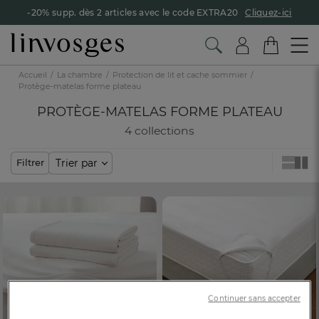
-20% supp. dès 2 articles avec le code EXTRA20
Cliquez-ici
Accueil
La chambre
Protection de lit et cache sommier
Protège-matelas forme plateau
PROTÈGE-MATELAS FORME PLATEAU
4 collections
Trier par
Filtrer
Continuer sans accepter