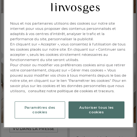
Nous et nos partenaires utilisons des cookies sur notre site
Pack 2 protège-matelas
Protège-matelas forme plateau
internet pour vous proposer des contenus personnalisés et
Molleton élastomère 200g/m2
Molleton 400g
adaptés à vos centres d’intérêt, analyser le trafic et la
performance du site, personnaliser la publicité.
CHF. 52.-
CHF. 43.-
Dès
Dès
En cliquant sur « Accepter », vous consentez à l'utilisation de tous
Bonnet 35cm
Ultra-absorbant et résistant
les cookies placés sur notre site. En cliquant sur « Continuer sans
accepter », seuls les cookies strictement nécessaires au
fonctionnement du site seront utilisés.
Pour choisir ou modifier vos préférences cookies ainsi que retirer
votre consentement, cliquez sur « Gérer mes cookies ». Vous
pouvez aussi modifier vos choix à tous moments depuis le bas de
notre site, en cliquant sur le lien "Paramétrer les cookies". Pour en
savoir plus sur les cookies et les données personnelles que nous
utilisons,
consultez notre politique de cookies et traceurs.
FR
DE
AT
Paramètres des
Autoriser tous les
BE
CH
cookies
cookies
VU DANS LA PRESSE