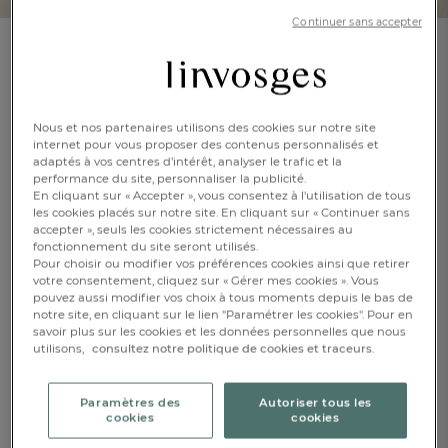
Continuer sans accepter
Lot de 2 gants ciselés
Samarcande
Nous et nos partenaires utilisons des cookies sur notre site
En savoir +
Réf : 997070302
internet pour vous proposer des contenus personnalisés et
adaptés à vos centres d’intérêt, analyser le trafic et la
100% coton,
performance du site, personnaliser la publicité.
600g/m2
En cliquant sur « Accepter », vous consentez à l'utilisation de tous
les cookies placés sur notre site. En cliquant sur « Continuer sans
accepter », seuls les cookies strictement nécessaires au
fonctionnement du site seront utilisés.
Framboise
Pour choisir ou modifier vos préférences cookies ainsi que retirer
votre consentement, cliquez sur « Gérer mes cookies ». Vous
pouvez aussi modifier vos choix à tous moments depuis le bas de
Caractéristique :
notre site, en cliquant sur le lien "Paramétrer les cookies". Pour en
2 gants
savoir plus sur les cookies et les données personnelles que nous
utilisons,
consultez notre politique de cookies et traceurs.
FR
DE
AT
15x21cm
BE
CH
Paramètres des
Autoriser tous les
CHF. 6.-
cookies
cookies