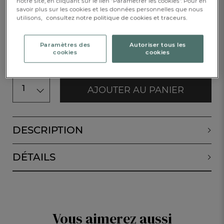
notre site, en cliquant sur le lien "Paramétrer les cookies". Pour en
50x100cm
savoir plus sur les cookies et les données personnelles que nous
utilisons,
consultez notre politique de cookies et traceurs.
CHF. 19.-
Paramètres des
Autoriser tous les
Disponible
cookies
cookies
1
AJOUTER AU PANIER
DESCRIPTION
DÉTAILS
Vous aimerez aussi