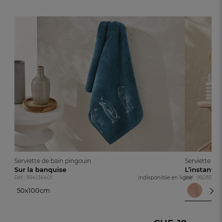
Serviette de bain pingouin
Serviette de
Sur la banquise
L’instant
Réf : 994136401
Indisponible en ligne
Réf : 99283620
50x100cm
Beig
50x100cm
Bei
Fra