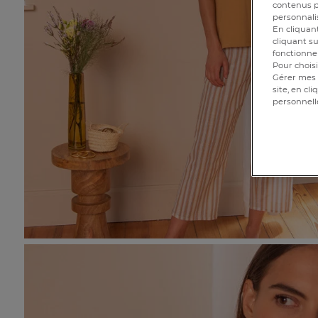
contenus pe
personnalis
En cliquant
cliquant su
fonctionnem
Pour choisi
Gérer mes 
site, en cl
personnell