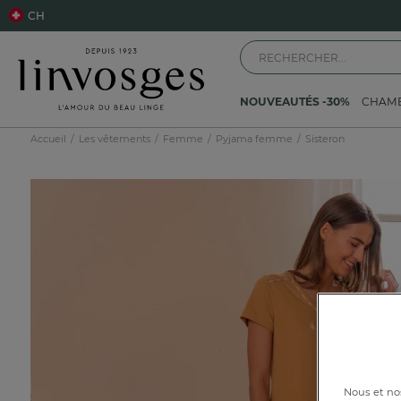
CH
NOUVEAUTÉS -30%
CHAM
Accueil
Les vêtements
Femme
Pyjama femme
Sisteron
Nous et nos