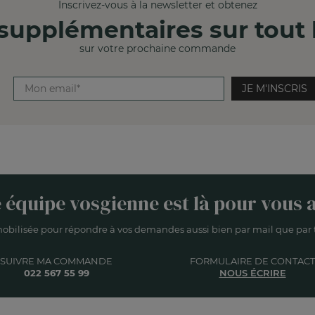
Inscrivez-vous à la newsletter et obtenez
supplémentaires sur tout l
sur votre prochaine commande
JE M'INSCRIS
 équipe vosgienne est là pour vous a
obilisée pour répondre à vos demandes aussi bien par mail que par t
SUIVRE MA COMMANDE
FORMULAIRE DE CONTACT
022 567 55 99
NOUS ÉCRIRE