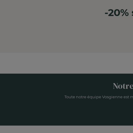
-20% 
Notre
Toute notre équipe Vosgienne est m