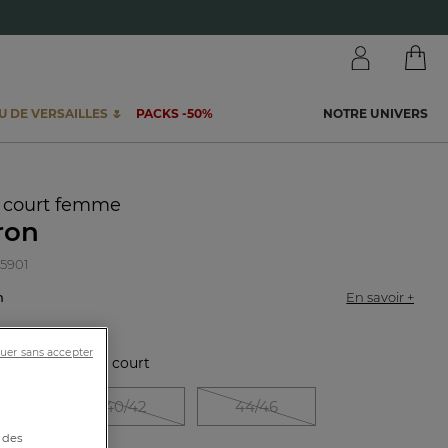
 DE VERSAILLES 🌷
PACKS -50%
NOTRE UNIVERS
 court femme
ron
85901
on
En savoir +
uer sans accepter
stique :
Pyjama court
38
40/42
44/46
 des