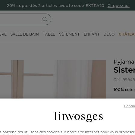
-20% supp. dès 2 articles avec le code EXTRA20
Cliquez-ici
BRE
SALLE DE BAIN
TABLE
VÊTEMENT
ENFANT
DÉCO
CHÂTEAU
Pyjama
Siste
Réf : 9994
100% cot
Contin
Caractéri
36/
 partenaires utilisons des cookies sur notre site internet pour vous proposer