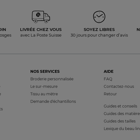
OIN
LIVRÉE
CHEZ VOUS
SOYEZ LIBRES
N
Vosges
avec La Poste Suisse
30 jours pour
changer d’avis
NOS SERVICES
AIDE
Broderie personnalisée
FAQ
e
Le sur-mesure
Contactez-nous
e
Tissu au mètre
Retour
Demande d'échantillons
Guides et conseils
ts
Guides des matière
Guides des tailles
Lexique du beau li