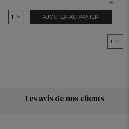
38
40
38
42
40
AJOUTER AU PANIER
1
42
44
46
1
Les avis de nos clients