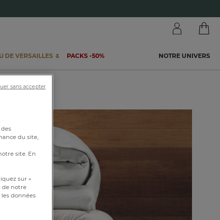
 DE VERSAILLES 🌷
PACKS -50%
NOTRE UNIVERS
uer sans accepter
 des
mance du site,
notre site. En
iquez sur «
s de notre
et les données