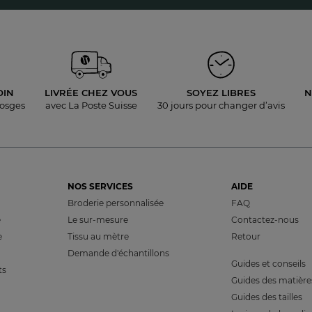
OIN
LIVRÉE
CHEZ VOUS
SOYEZ LIBRES
N
Vosges
avec La Poste Suisse
30 jours pour
changer d’avis
NOS SERVICES
AIDE
Broderie personnalisée
FAQ
e
Le sur-mesure
Contactez-nous
e
Tissu au mètre
Retour
Demande d'échantillons
Guides et conseils
ts
Guides des matière
Guides des tailles