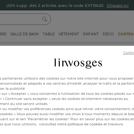
-20% supp. dès 2 articles avec le code EXTRA20
Cliquez-ici
BRE
SALLE DE BAIN
TABLE
VÊTEMENT
ENFANT
DÉCO
CHÂTEAU
ÉCO-PARTICIPATION
Contin
 partenaires utilisons des cookies sur notre site internet pour vous proposer
valorisation du mobilier
rsonnalisés et adaptés à vos centres d’intérêt, analyser le trafic et la perfor
ticles rembourrés comme
er la publicité.
 sur « Accepter », vous consentez à l'utilisation de tous les cookies placés sur 
r « Continuer sans accepter », seuls les cookies strictement nécessaires au
ent du site seront utilisés.
r ou modifier vos préférences cookies ainsi que retirer votre consentement, cl
cookies ». Vous pouvez aussi modifier vos choix à tous moments depuis le ba
es solutions de collecte
iquant sur le lien "Paramétrer les cookies". Pour en savoir plus sur les cookies 
s, les associations de
es que nous utilisons,
consultez notre politique de cookies et traceurs.
ublement volontaires et