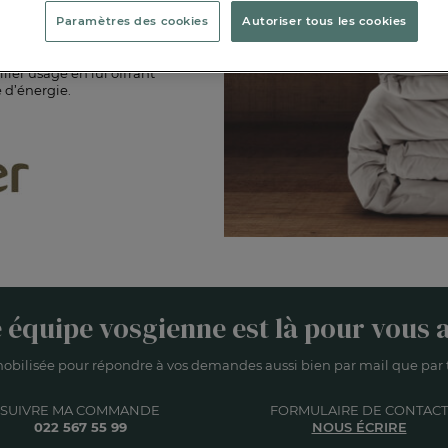
Paramètres des cookies
Autoriser tous les cookies
lier usagé en lui offrant
 d’énergie.
 équipe vosgienne est là pour vous a
obilisée pour répondre à vos demandes aussi bien par mail que par t
SUIVRE MA COMMANDE
FORMULAIRE DE CONTACT
022 567 55 99
NOUS ÉCRIRE