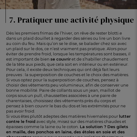
7. Pratiquer une activité physique
Dès les premiers frimas de l’hiver, on rêve de rester blotti.e
dans un plaid douillet à regarder des séries ou lire un bon livre
au coin du feu. Mais qu’on se le dise, se balader chez soi avec
un plaid sur le dos, ce n’est vraiment pas pratique. Alors pour
éviter de prendre froid, lorsque les températures sont basses, il
est important de bien
se couvrir
et de s’habiller chaudement
de la tête aux pieds, que cela soit en intérieur ou en extérieur.
Pour cela, il existe deux techniques qui ont déjà fait leurs
preuves : la superposition de couches et le choix des matières.
Si vous optez pour la superposition de couches, pensez à
choisir des vêtements peu volumineux, afin de conserver une
bonne mobilité. Paire de collants sous un jean, maillot de
corps sous un pull, chaussettes associées à une paire de
charentaises, choisissez des vêtements près du corps et
pensez à bien couvrir le bas du dos et les extrémités pour ne
pas avoir froid.
Si vous êtes plutôt adeptes des matières hivernales pour
lutter
contre le froid
avec style, misez sur des matières chaudes et
épaisses comme la laine ou le coton.
La solution ?
Des gilets
en maille, des ponchos en laine, des étoles en soie et des
chaussettes
conçus pour garantir une isolation thermique