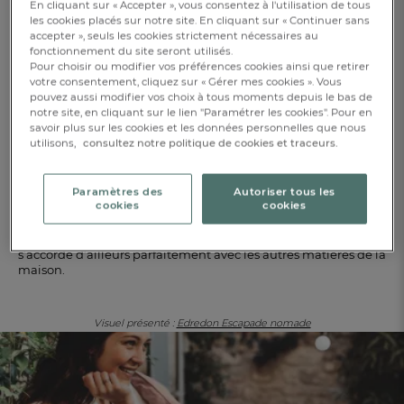
En cliquant sur « Accepter », vous consentez à l'utilisation de tous
les cookies placés sur notre site. En cliquant sur « Continuer sans
Si en été, le lin et le coton sont particulièrement désignés lors
accepter », seuls les cookies strictement nécessaires au
des fortes chaleurs d’été,
en hiver, on renoue avec les
fonctionnement du site seront utilisés.
matières chaudes et confortables par excellence, comme la
Pour choisir ou modifier vos préférences cookies ainsi que retirer
flanelle !
Tissée à partir de laine ou de fibres 100% coton, la
votre consentement, cliquez sur « Gérer mes cookies ». Vous
flanelle est un tissu résistant qui trouve ses origines au Pays de
pouvez aussi modifier vos choix à tous moments depuis le bas de
Galles. Chic et graphique, la flanelle est dotée d’un grand
notre site, en cliquant sur le lien "Paramétrer les cookies". Pour en
pouvoir d’absorption et d'un toucher naturellement doux, ce
savoir plus sur les cookies et les données personnelles que nous
qui en fait une matière idéale quand il fait froid. Pour obtenir
utilisons,
consultez notre politique de cookies et traceurs.
cet
aspect feutré, duveteux et très doux
au toucher de la
flanelle, le coton est légèrement gratté, peigné, pour
réchauffer les intérieurs. Sur un plaid, un coussin ou une
couverture
, la flanelle s’intègre parfaitement dans toutes les
Paramètres des
Autoriser tous les
cookies
cookies
pièces de la maison et apporte une ambiance chaleureuse,
inspirée des chalets de montagne, pour réchauffer
l’atmosphère. Tendance et cocooning, cette matière phare
s’accorde d’ailleurs parfaitement avec les autres matières de la
maison.
Visuel présenté :
Edredon Escapade nomade