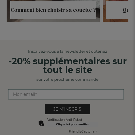
Comment bien choisir sa couette ?
Quel
Inscrivez-vous à la newsletter et obtenez
-20% supplémentaires sur
tout le site
sur votre prochaine commande
JE M'INSCRIS
Vérification Anti-Robot
Clique ici pour vérifier
Friendly
Captcha ⇗