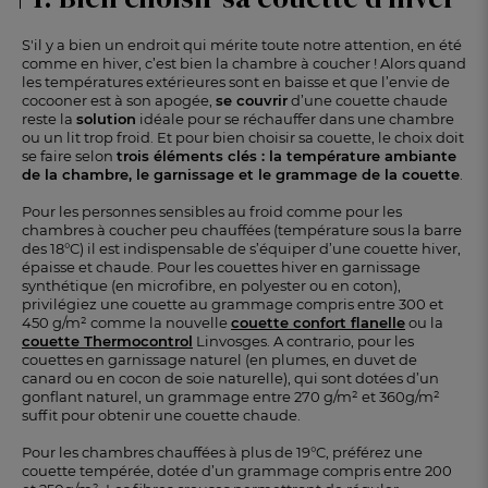
S'il y a bien un endroit qui mérite toute notre attention, en été
comme en hiver, c’est bien la chambre à coucher ! Alors quand
les températures extérieures sont en baisse et que l’envie de
cocooner est à son apogée,
se couvrir
d’une couette chaude
reste la
solution
idéale pour se réchauffer dans une chambre
ou un lit trop froid. Et pour bien choisir sa couette, le choix doit
se faire selon
trois éléments clés : la température ambiante
de la chambre, le garnissage et le grammage de la couette
.
Pour les personnes sensibles au froid comme pour les
chambres à coucher peu chauffées (température sous la barre
des 18°C) il est indispensable de s’équiper d’une couette hiver,
épaisse et chaude. Pour les couettes hiver en garnissage
synthétique (en microfibre, en polyester ou en coton),
privilégiez une couette au grammage compris entre 300 et
450 g/m² comme la nouvelle
couette confort flanelle
ou la
couette Thermocontrol
Linvosges. A contrario, pour les
couettes en garnissage naturel (en plumes, en duvet de
canard ou en cocon de soie naturelle), qui sont dotées d’un
gonflant naturel, un grammage entre 270 g/m² et 360g/m²
suffit pour obtenir une couette chaude.
Pour les chambres chauffées à plus de 19°C, préférez une
couette tempérée, dotée d’un grammage compris entre 200