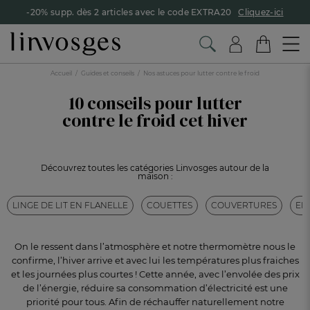
-20% supp. dès 2 articles avec le code EXTRA20
Cliquez-ici
Accueil
Guides et conseils
Nos astuces pour lutter contre le froid
10 conseils pour lutter
contre le froid cet hiver
Découvrez toutes les catégories Linvosges autour de la
maison :
LINGE DE LIT EN FLANELLE
COUETTES
COUVERTURES
ED
On le ressent dans l’atmosphère et notre thermomètre nous le
confirme, l’hiver arrive et avec lui les températures plus
fraiches
et les journées plus courtes ! Cette année, avec l’envolée des prix
de l’énergie, réduire sa consommation
d’électricité est une
priorité pour tous. Afin de réchauffer naturellement notre