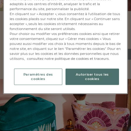
adaptés à vos centres d’intérêt, analyser le trafic et la
performance du site, personnaliser la publicité.
En cliquant sur « Accepter », vous consentez à l'utilisation de tous
les cookies placés sur notre site. En cliquant sur « Continuer sans
Interpretation -
accepter », seuls les cookies strictement nécessaires au
Abat-jour brodé
fonctionnement du site seront utilisés.
Pour choisir ou modifier vos préférences cookies ainsi que retirer
Taille unique
votre consentement, cliquez sur « Gérer mes cookies ». Vous
Taille unique
pouvez aussi modifier vos choix à tous moments depuis le bas de
notre site, en cliquant sur le lien "Paramétrer les cookies". Pour en
CHF. 64.-
ALERTE DE RETOUR EN STOCK
savoir plus sur les cookies et les données personnelles que nous
utilisons,
consultez notre politique de cookies et traceurs.
Paramètres des
Autoriser tous les
cookies
cookies