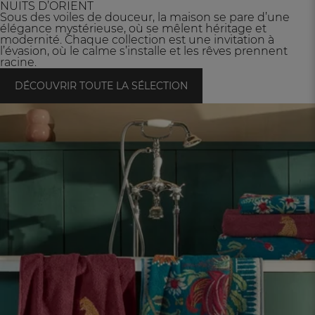
NUITS D’ORIENT
Sous des voiles de douceur, la maison se pare d’une
élégance mystérieuse, où se mêlent héritage et
modernité. Chaque collection est une invitation à
l’évasion, où le calme s’installe et les rêves prennent
racine.
DÉCOUVRIR TOUTE LA SÉLECTION