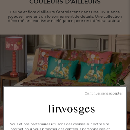
COULEURS D’AILLEURS
Faune et flore d’ailleurs s’entrelacent dans une luxuriance
joyeuse, révélant un foisonnement de
détails. Une collection
déco mêlant exotisme et élégance pour un intérieur unique.
Continuer sans accepter
Nous et nos partenaires utilisons des cookies sur notre site
internet pour vous proposer des contenus personnalisés et