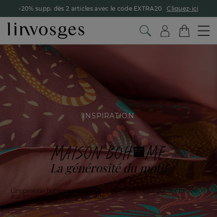
-20% supp. dès 2 articles avec le code EXTRA20
Cliquez-ici
INSPIRATION
MAISON BOHÈME
La générosité du motif
L’inspiration bohème aiguise son trait et nos sens
pour donner vie
aux imprimés les plus audacieux.