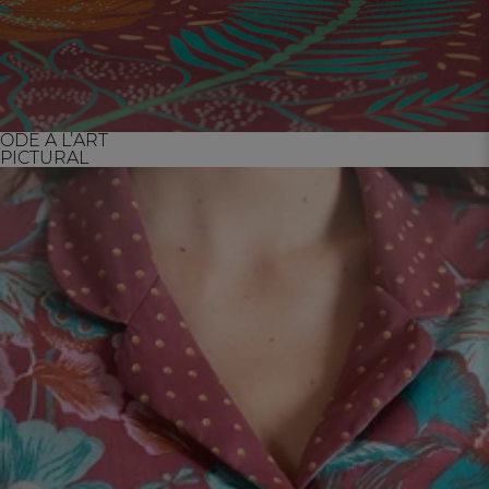
ODE À L’ART
PICTURAL
FR
DE
AT
BE
CH