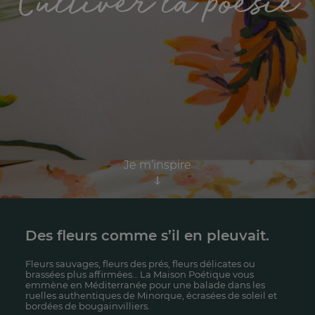
Cultiver la poesie
Je m’inspire
Je m’inspire
Des fleurs comme s’il en pleuvait.
FR
DE
AT
BE
CH
Fleurs sauvages, fleurs des prés, fleurs délicates ou
brassées plus affirmées… La Maison Poétique vous
emmène en Méditerranée pour une balade dans les
ruelles authentiques de Minorque, écrasées de soleil et
bordées de bougainvilliers.