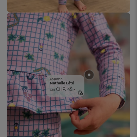
Pyjama
Nathalie Lété
CHF. 45.-
Dès