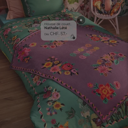
Housse de couette 1 pers.
Nathalie Lété
CHF. 57.-
Dès