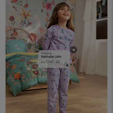
Pyjama
Nathalie Lété
CHF. 45.-
Dès