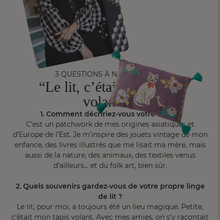
3 QUESTIONS À NATHALIE LÉTÉ
“Le lit, c’était mon tapis
volant...”
1. Comment décririez-vous votre style ?
C’est un patchwork de mes origines asiatiques et
d’Europe de l’Est. Je m’inspire des jouets vintage de mon
enfance, des livres illustrés que me lisait ma mère, mais
aussi de la nature, des animaux, des textiles venus
d’ailleurs… et du folk art, bien sûr.
2. Quels souvenirs gardez-vous de votre propre linge
de lit ?
Le lit, pour moi, a toujours été un lieu magique. Petite,
c’était mon tapis volant. Avec mes amies, on s’y racontait