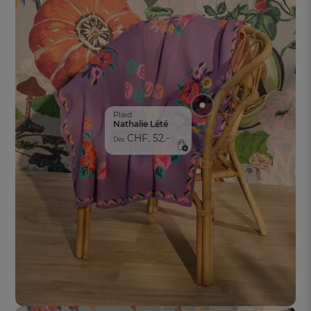
Plaid
Nathalie Lété
CHF. 52.-
Dès