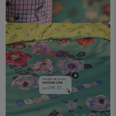
Housse de couette 1 pers.
Nathalie Lété
CHF. 57.-
Dès