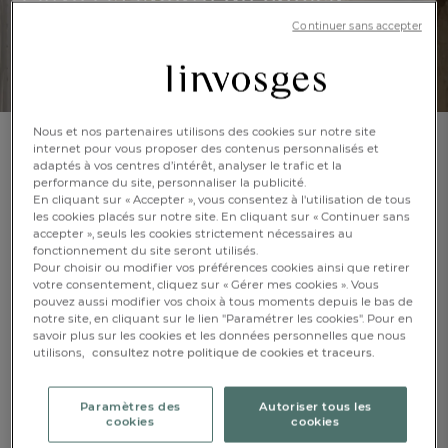
Offrez la liberté de choisir.
Continuer sans accepter
1.
E-CARTE CADEAU OU CARTE PHYSIQUE
PERSONNALISABLE DE 25€ À 300€
Nous et nos partenaires utilisons des cookies sur notre site
internet pour vous proposer des contenus personnalisés et
2.
adaptés à vos centres d’intérêt, analyser le trafic et la
UTILISABLE EN
LIGNE
, EN
BOUTIQUES
ET
performance du site, personnaliser la publicité.
PAR TÉLÉPHONE
En cliquant sur « Accepter », vous consentez à l'utilisation de tous
les cookies placés sur notre site. En cliquant sur « Continuer sans
accepter », seuls les cookies strictement nécessaires au
3.
fonctionnement du site seront utilisés.
VALABLE PENDANT 1 AN
Pour choisir ou modifier vos préférences cookies ainsi que retirer
votre consentement, cliquez sur « Gérer mes cookies ». Vous
pouvez aussi modifier vos choix à tous moments depuis le bas de
notre site, en cliquant sur le lien "Paramétrer les cookies". Pour en
OFFRIR UNE CARTE CADEAU
savoir plus sur les cookies et les données personnelles que nous
FR
DE
AT
utilisons,
consultez notre politique de cookies et traceurs.
BE
CH
Paramètres des
Autoriser tous les
Nos coups de cœurs
cookies
cookies