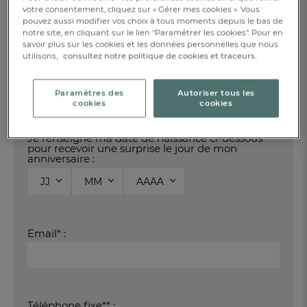
Prénom* :
votre consentement, cliquez sur « Gérer mes cookies ». Vous
pouvez aussi modifier vos choix à tous moments depuis le bas de
notre site, en cliquant sur le lien "Paramétrer les cookies". Pour en
savoir plus sur les cookies et les données personnelles que nous
utilisons,
consultez notre politique de cookies et traceurs.
Téléphone mobile** :
Paramètres des
Autoriser tous les
cookies
cookies
Je renseigne ma date de naissance ci-dessous
pour recevoir
une surprise le jour de mon
anniversaire :
JJ
MM
AAAA
Email* :
Téléphone fixe** :