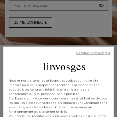
JE ME CONNECTE
Continuer sans accepter
MES COORDONNÉES
Nous et nos partenaires utilisons des cookies sur notre site
Civilité* :
M
Mme
internet pour vous proposer des contenus personnalisés et
adaptés à vos centres d’intérêt, analyser le trafic et la
FR
DE
AT
Nom* :
performance du site, personnaliser la publicité.
BE
CH
En cliquant sur « Accepter », vous consentez à l'utilisation de tous
les cookies placés sur notre site. En cliquant sur « Continuer sans
accepter », seuls les cookies strictement nécessaires au
fonctionnement du site seront utilisés.
Pour choisir ou modifier vos préférences cookies ainsi que retirer