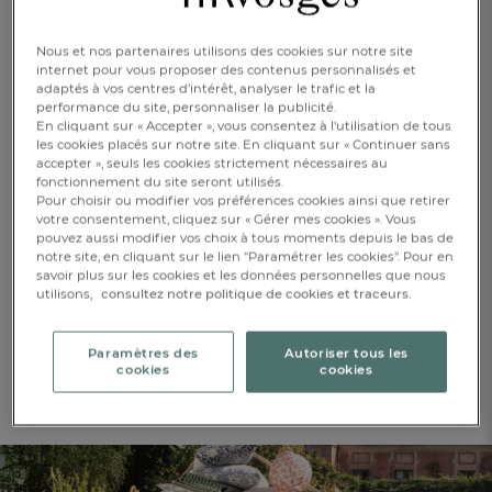
Nous sommes convaincus que notre réussite dépend de
notre capacité à intégrer et valoriser la diversité des profils
et expertises dans nos équipes, d’encourager la formation,
Nous et nos partenaires utilisons des cookies sur notre site
la transmission des savoir-faire et les évolutions de carrière.
internet pour vous proposer des contenus personnalisés et
adaptés à vos centres d’intérêt, analyser le trafic et la
performance du site, personnaliser la publicité.
Nous avons fini de vous convaincre de rejoindre les
En cliquant sur « Accepter », vous consentez à l'utilisation de tous
équipes Linvosges ?
les cookies placés sur notre site. En cliquant sur « Continuer sans
accepter », seuls les cookies strictement nécessaires au
Envoyez-nous votre candidature spontanée (CV et lettre de
fonctionnement du site seront utilisés.
motivation) :
Pour choisir ou modifier vos préférences cookies ainsi que retirer
votre consentement, cliquez sur « Gérer mes cookies ». Vous
- Par email :
recrutement@grouperosa.fr
pouvez aussi modifier vos choix à tous moments depuis le bas de
notre site, en cliquant sur le lien "Paramétrer les cookies". Pour en
- Par courrier :
savoir plus sur les cookies et les données personnelles que nous
LINVOSGES Service RH
utilisons,
consultez notre politique de cookies et traceurs.
6 place des Déportés
BP 30 018
88401 GÉRARDMER Cedex
Paramètres des
Autoriser tous les
cookies
cookies
Retrouvez aussi toutes nos offres d’emplois sur
Linkedin
FR
DE
AT
BE
CH
!