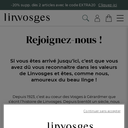
-20% supp. dès 2 articles avec le code EXTRA20
Cliquez-ici
Rejoignez-nous !
Si vous êtes arrivé jusqu'ici, c’est que vous
avez dû vous
reconnaitre dans les valeurs
de Linvosges et êtes,
comme nous,
amoureux du beau linge !
Depuis 1923, c’est au coeur des Vosges à Gérardmer que
s’écrit l’histoire de Linvosges. Depuis bientôt un siècle, nous
oeuvrons à faire vivre l'économie et rayonner l’industrie
française en employant près de 200 personnes, à
Continuer sans accepter
Gérardmer, mais aussi à Paris, et partout en France, grâce à
nos 42 magasins.