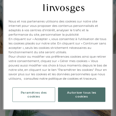
JE VALIDE
Ce code s’applique automatiquement à votre
Nous et nos partenaires utilisons des cookies sur notre site
commande, pour vous faire profiter des remises qui
internet pour vous proposer des contenus personnalisés et
vous sont réservées.
adaptés à vos centres d’intérêt, analyser le trafic et la
performance du site, personnaliser la publicité.
En cliquant sur « Accepter », vous consentez à l'utilisation de tous
les cookies placés sur notre site. En cliquant sur « Continuer sans
accepter », seuls les cookies strictement nécessaires au
fonctionnement du site seront utilisés.
Pour choisir ou modifier vos préférences cookies ainsi que retirer
votre consentement, cliquez sur « Gérer mes cookies ». Vous
pouvez aussi modifier vos choix à tous moments depuis le bas de
notre site, en cliquant sur le lien "Paramétrer les cookies". Pour en
Où trouver mon code avantage ?
savoir plus sur les cookies et les données personnelles que nous
utilisons,
consultez notre politique de cookies et traceurs.
Votre code se trouve en haut à droite de votre bon de
commande.
FR
DE
AT
Paramètres des
Autoriser tous les
BE
CH
cookies
cookies