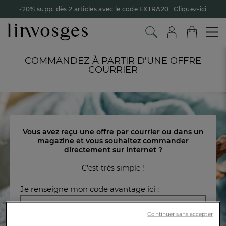
-20% supp. dès 2 articles avec le code EXTRA20
Cliquez-ici
COMMANDEZ À PARTIR D'UNE OFFRE
COURRIER
Vous avez reçu une offre par courrier ou dans un
magazine et vous souhaitez commander
directement sur internet ?
C'est très simple !
Je renseigne mon code avantage ici :
Continuer sans accepter