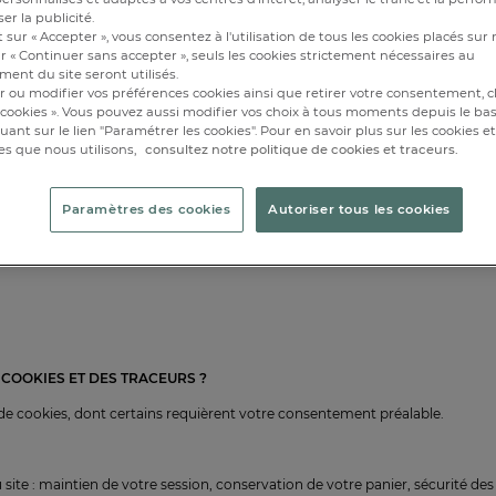
 site. Il contient des informations (identifiant de session, préférences, etc.) e
er la publicité.
 sur « Accepter », vous consentez à l'utilisation de tous les cookies placés sur 
r « Continuer sans accepter », seuls les cookies strictement nécessaires au
nné, a un nom, un contenu et une date d’expiration.
ent du site seront utilisés.
r ou modifier vos préférences cookies ainsi que retirer votre consentement, cl
cookies ». Vous pouvez aussi modifier vos choix à tous moments depuis le ba
ère partie ») : émis directement par le site que vous visitez,
iquant sur le lien "Paramétrer les cookies". Pour en savoir plus sur les cookies 
 intégrés au site (ex. Google Analytics, réseaux sociaux…).
es que nous utilisons,
consultez notre politique de cookies et traceurs.
Paramètres des cookies
Autoriser tous les cookies
ettant de reconnaître un même utilisateur à différents moments ou sur diff
e également des pixels de suivi et des empreintes de navigateur. Ces techn
re des centres d'intérêt.
 COOKIES ET DES TRACEURS ?
s de cookies, dont certains requièrent votre consentement préalable.
te : maintien de votre session, conservation de votre panier, sécurité des f