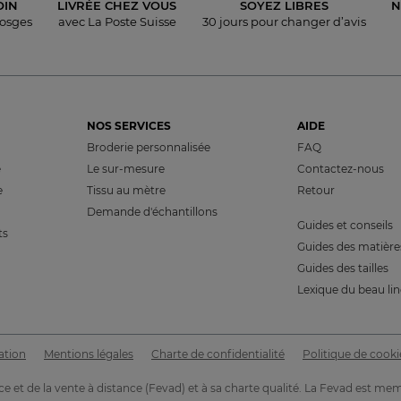
OIN
LIVRÉE
CHEZ VOUS
SOYEZ LIBRES
N
Vosges
avec La Poste Suisse
30 jours pour
changer d’avis
NOS SERVICES
AIDE
Broderie personnalisée
FAQ
e
Le sur-mesure
Contactez-nous
e
Tissu au mètre
Retour
Demande d'échantillons
Guides et conseils
ts
Guides des matière
Guides des tailles
Lexique du beau li
ation
Mentions légales
Charte de confidentialité
Politique de cooki
e et de la vente à distance (Fevad) et à sa charte qualité. La Fevad es