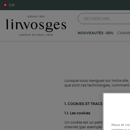
CH
NOUVEAUTÉS -30%
CHAM
Lorsque vous naviguez sur notre site, 
que sont ces technologies, comment v
1. COOKIES ET TRACEURS : DE QUOI S
1.1. Les cookies
Un cookie est un petit fichier déposé 
Nous et nos
internet (par exemple une applicatio
contenus pe