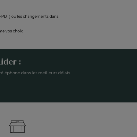
 PFPDT) ou les changements dans
mé vos choix.
ider :
éléphone dans les meilleurs délais.