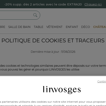
-20% supp. dès 2 articles avec le code EXTRA20
Cliquez-ici
BRE
SALLE DE BAIN
TABLE
VÊTEMENT
ENFANT
DÉCO
CHÂTEAU
POLITIQUE DE COOKIES ET TRACEURS
Dernière mise à jour : 11/06/2026
des cookies et technologies similaires peuvent être déposés sur votre termi
ous pouvez les gérer et pourquoi LINVOSGES les utilise.
Contin
'AGIT-IL ?
sur votre terminal (ordinateur, tablette, smartphone) par votre navigateur,
 partenaires utilisons des cookies sur notre site internet pour vous proposer
n mobile sur un smartphone) ou par le système d’exploitation de votre ter
rsonnalisés et adaptés à vos centres d’intérêt, analyser le trafic et la perfor