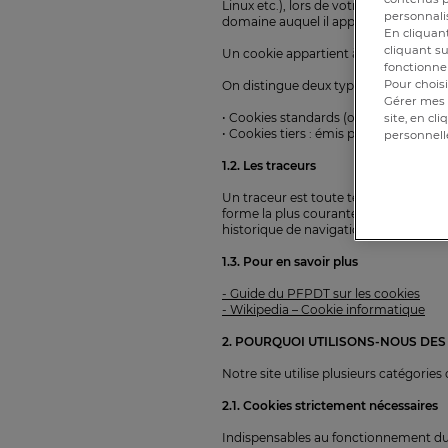
Linux etc.), lors de votre visite sur un
personnalis
domaine auquel il appartient.
En cliquant
cliquant su
Un cookie appartient à un domaine do
fonctionnem
Pour choisi
On distingue deux types de cookies :
Gérer mes 
• Cookies standards (ou dits « de premi
site, en cl
• Cookies tiers : émis par des services
personnell
1.2. Les traceurs
Un traceur est toute technologie perm
forme la plus courante, mais il exist
historique de navigation et d'en dédui
1.3. Pour en savoir plus
- Guide du PFPDT sur les cookies
- Wikipedia – Cookie informatique
2. POURQUOI UTILISONS-NOUS DES
Notre site utilise plusieurs catégorie
2.1. Cookies strictement nécessaires
Indispensables au fonctionnement du si