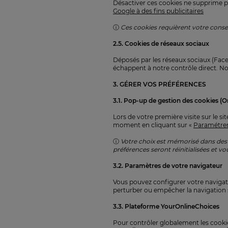
Désactiver ces cookies ne supprime pa
Google à des fins publicitaires
ⓘ
Ces cookies requièrent votre conse
2.5. Cookies de réseaux sociaux
Déposés par les réseaux sociaux (Faceb
échappent à notre contrôle direct. No
3. GÉRER VOS PRÉFÉRENCES
3.1. Pop-up de gestion des cookies (O
Lors de votre première visite sur le 
moment en cliquant sur «
Paramétrer
ⓘ
Votre choix est mémorisé dans des
préférences seront réinitialisées et v
3.2. Paramètres de votre navigateur
Vous pouvez configurer votre navigate
perturber ou empêcher la navigation s
3.3. Plateforme YourOnlineChoices
Pour contrôler globalement les cookies