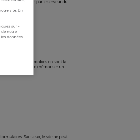
t ne peut être lu que par le serveur du
notre site. En
iquez sur «
s de notre
et les données
érents sites. Les cookies en sont la
ologies permettent de mémoriser un
ormulaires. Sans eux, le site ne peut