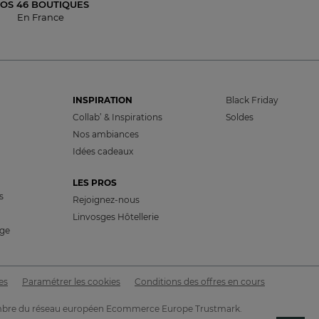
OS 46 BOUTIQUES
En France
INSPIRATION
Black Friday
Collab’ & Inspirations
Soldes
Nos ambiances
Idées cadeaux
LES PROS
s
Rejoignez-nous
Linvosges Hôtellerie
nge
es
Paramétrer les cookies
Conditions des offres en cours
t membre du réseau européen Ecommerce Europe Trustmark.