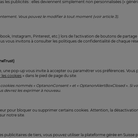
s les publicités : elles deviennent simplement non personnalisées (« généri
ntement. Vous pouvez le modifier à tout moment (voir article 3).
ook, Instagram, Pinterest, etc.) lors de l'activation de boutons de partage
us vous invitons à consulter les politiques de confidentialité de chaque rés
neTrust)
site, une pop-up vous invite à accepter ou paramétrer vos préférences. Vous
 les cookies
» dans le pied de page du site.
 cookies nommés « OptanonConsent » et « OptanonAlertBoxClosed ». Si vo
ous devrez les exprimer à nouveau.
ur pour bloquer ou supprimer certains cookies. Attention, la désactivatio
ur notre site.
 publicitaires de tiers, vous pouvez utiliser la plateforme gérée en Suisse pa