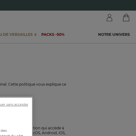
 DE VERSAILLES 🌷
PACKS -50%
NOTRE UNIVERS
nal. Cette politique vous explique ce
uer sans accepter
 ou par une application qui accède à
 des
minal (Windows, MacOS, Android, iOS,
mance du site,