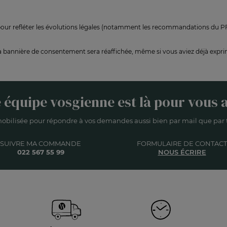
r pour refléter les évolutions légales (notamment les recommandations du
 la bannière de consentement sera réaffichée, même si vous aviez déjà expri
 équipe vosgienne est là pour vous a
obilisée pour répondre à vos demandes aussi bien par mail que par t
SUIVRE MA COMMANDE
FORMULAIRE DE CONTACT
022 567 55 99
NOUS ÉCRIRE