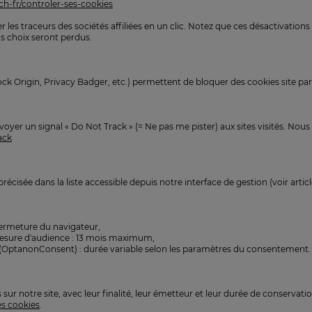
h-fr/controler-ses-cookies
 les traceurs des sociétés affiliées en un clic. Notez que ces désactivati
os choix seront perdus.
ock Origin, Privacy Badger, etc.) permettent de bloquer des cookies site pa
oyer un signal « Do Not Track » (= Ne pas me pister) aux sites visités. No
ack
écisée dans la liste accessible depuis notre interface de gestion (voir articl
 fermeture du navigateur,
mesure d'audience : 13 mois maximum,
 (OptanonConsent) : durée variable selon les paramètres du consentement.
sur notre site, avec leur finalité, leur émetteur et leur durée de conservat
es cookies
.