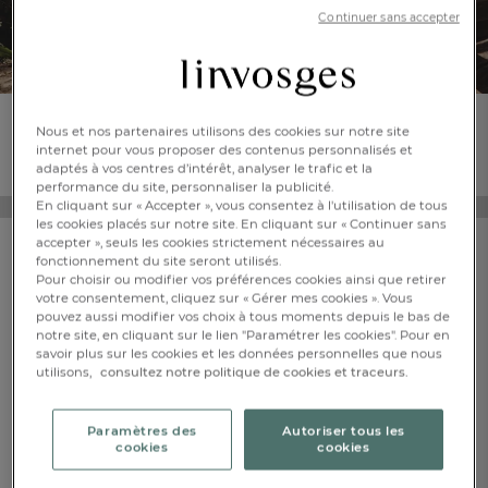
Continuer sans accepter
Envie de plus de fantaisie et de gaité à la maison ?
Nous et nos partenaires utilisons des cookies sur notre site
Répondez à l’appel du soleil avec cette collection toute en couleurs
internet pour vous proposer des contenus personnalisés et
et détails d’exception !
adaptés à vos centres d’intérêt, analyser le trafic et la
performance du site, personnaliser la publicité.
En cliquant sur « Accepter », vous consentez à l'utilisation de tous
les cookies placés sur notre site. En cliquant sur « Continuer sans
accepter », seuls les cookies strictement nécessaires au
fonctionnement du site seront utilisés.
VOUS AIMEREZ AUSSI
Pour choisir ou modifier vos préférences cookies ainsi que retirer
votre consentement, cliquez sur « Gérer mes cookies ». Vous
pouvez aussi modifier vos choix à tous moments depuis le bas de
notre site, en cliquant sur le lien "Paramétrer les cookies". Pour en
savoir plus sur les cookies et les données personnelles que nous
utilisons,
consultez notre politique de cookies et traceurs.
FR
DE
AT
BE
CH
Paramètres des
Autoriser tous les
cookies
cookies