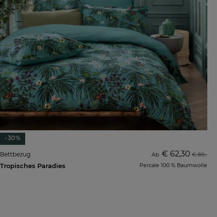
-30%
€ 62,30
Bettbezug
Ab
€ 89,-
Tropisches Paradies
Percale 100 % Baumwolle