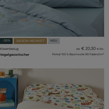
-30%
NEU
SAISON-NEUHEIT
€ 20,30
Kissenbezug
Ab
€ 29,-
Vogelgezwitscher
Perkal 100 % Baumwolle 80 Fäden/cm²