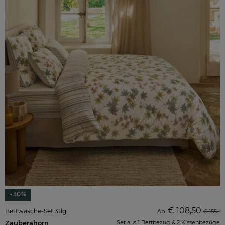
-30%
€ 108,50
Bettwäsche-Set 3tlg
Ab
€ 155,-
Zauberahorn
Set aus 1 Bettbezug & 2 Kissenbezüge