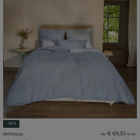
-30%
€ 69,30
Bettbezug
Ab
€ 99,-