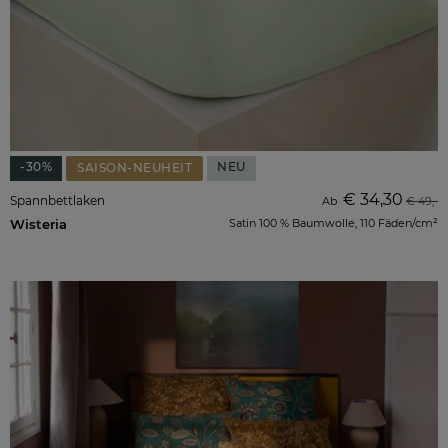
-30%
NEU
SAISON-NEUHEIT
€ 34,30
Spannbettlaken
Ab
€ 49,-
Wisteria
Satin 100 % Baumwolle, 110 Fäden/cm²