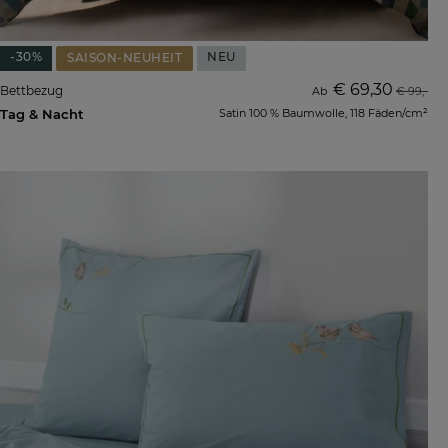
-30%
NEU
SAISON-NEUHEIT
€ 69,30
Bettbezug
Ab
€ 99,-
Tag & Nacht
Satin 100 % Baumwolle, 118 Fäden/cm²