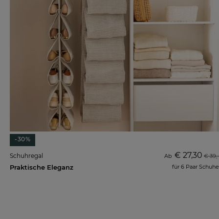
-30%
€ 27,30
Schuhregal
Ab
€ 39,-
Praktische Eleganz
für 6 Paar Schuhe