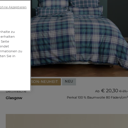
 ohne Akzeptieren
nhalte zu
 erhalten
 Seite
wendet
formationen zu
ten Sie in
-30%
NEU
SAISON-NEUHEIT
€ 20,30
Bettwäsche
Ab
€ 29,-
Glasgow
Perkal 100 % Baumwolle 80 Fäden/cm²