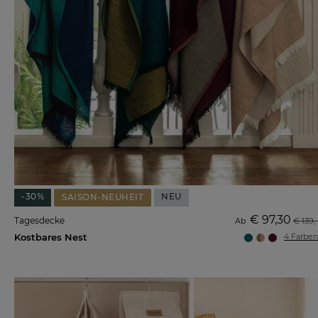
-30%
NEU
SAISON-NEUHEIT
€ 97,30
Tagesdecke
Ab
€ 139,-
Kostbares Nest
4 Farben