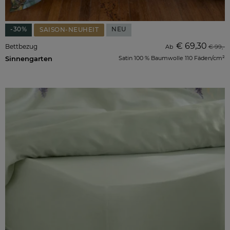
-30%
NEU
SAISON-NEUHEIT
€ 69,30
Bettbezug
Ab
€ 99,-
Sinnengarten
Satin 100 % Baumwolle 110 Fäden/cm²