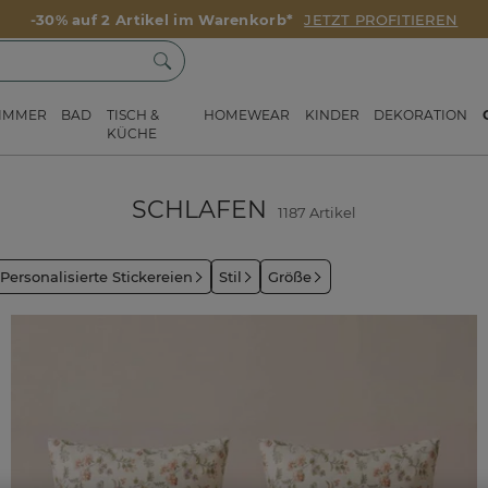
-30% auf 2 Artikel im Warenkorb*
JETZT PROFITIEREN
ZIMMER
BAD
TISCH &
HOMEWEAR
KINDER
DEKORATION
KÜCHE
SCHLAFEN
1187 Artikel
Personalisierte Stickereien
Stil
Größe