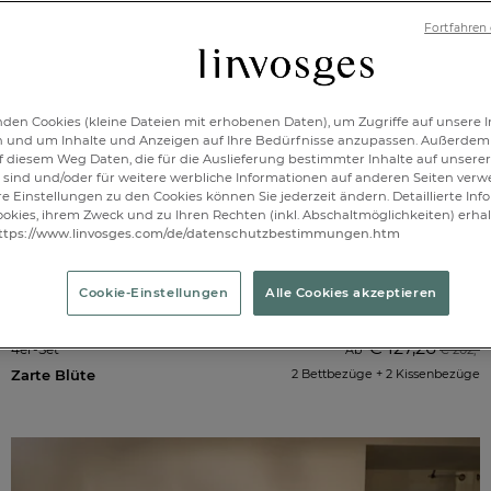
Fortfahren
den Cookies (kleine Dateien mit erhobenen Daten), um Zugriffe auf unsere I
n und um Inhalte und Anzeigen auf Ihre Bedürfnisse anzupassen. Außerdem
f diesem Weg Daten, die für die Auslieferung bestimmter Inhalte auf unserer
sind und/oder für weitere werbliche Informationen auf anderen Seiten ver
re Einstellungen zu den Cookies können Sie jederzeit ändern. Detaillierte In
okies, ihrem Zweck und zu Ihren Rechten (inkl. Abschaltmöglichkeiten) erhal
ttps://www.linvosges.com/de/datenschutzbestimmungen.htm
Cookie-Einstellungen
Alle Cookies akzeptieren
-35%
€ 127,26
4er-Set
Ab
€ 202,-
Zarte Blüte
2 Bettbezüge + 2 Kissenbezüge