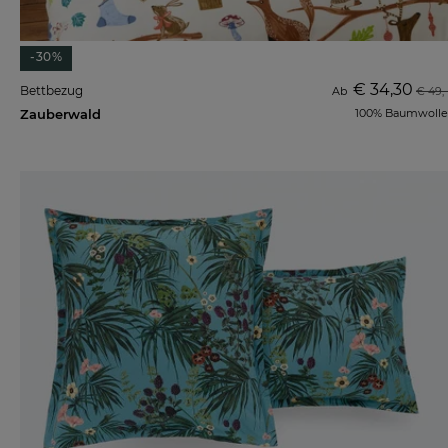
-30%
€ 34,30
Bettbezug
Ab
€ 49,-
Zauberwald
100% Baumwolle