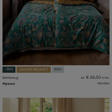
-30%
NEU
SAISON-NEUHEIT
€ 66,50
Bettbezug
Ab
€ 95,-
Mysuru
Wendbar