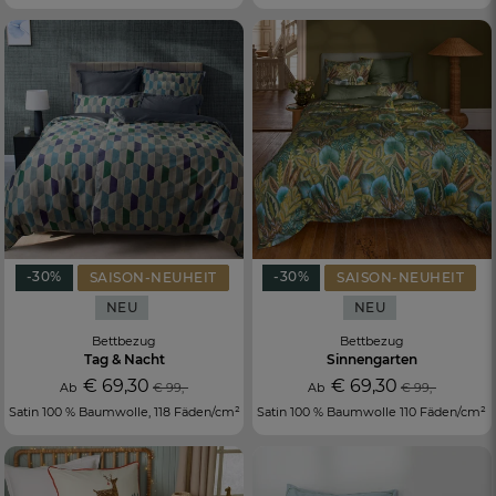
-30%
-30%
SAISON-NEUHEIT
SAISON-NEUHEIT
NEU
NEU
Bettbezug
Bettbezug
Tag & Nacht
Sinnengarten
€ 69,30
€ 69,30
Ab
€ 99,-
Ab
€ 99,-
Satin 100 % Baumwolle, 118 Fäden/cm²
Satin 100 % Baumwolle 110 Fäden/cm²