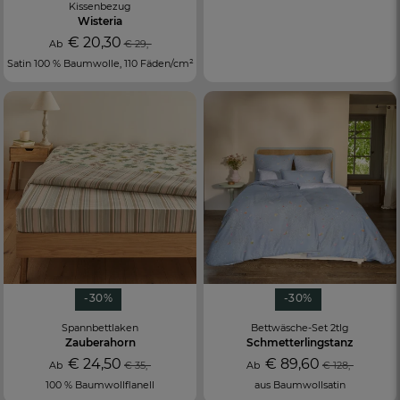
Kissenbezug
Wisteria
€ 20,30
Ab
€ 29,-
Satin 100 % Baumwolle, 110 Fäden/cm²
-30%
-30%
Spannbettlaken
Bettwäsche-Set 2tlg
Zauberahorn
Schmetterlingstanz
€ 24,50
€ 89,60
Ab
€ 35,-
Ab
€ 128,-
100 % Baumwollflanell
aus Baumwollsatin