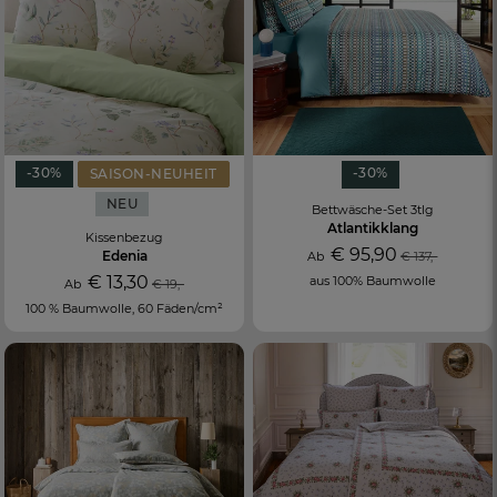
-30%
-30%
SAISON-NEUHEIT
NEU
Bettwäsche-Set 3tlg
Atlantikklang
Kissenbezug
€ 95,90
Edenia
Ab
€ 137,-
€ 13,30
aus 100% Baumwolle
Ab
€ 19,-
100 % Baumwolle, 60 Fäden/cm²