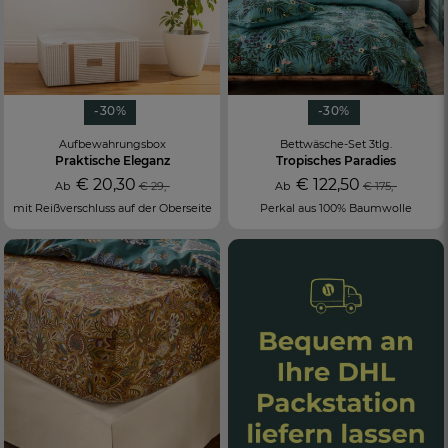
-30%
-30%
Aufbewahrungsbox
Bettwäsche-Set 3tlg.
Praktische Eleganz
Tropisches Paradies
€ 20,30
€ 122,50
Ab
€ 29,-
Ab
€ 175,-
mit Reißverschluss auf der Oberseite
Perkal aus 100% Baumwolle