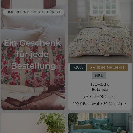
-30%
SAISON-NEUHEIT
NEU
Bettwäsche
Botanica
€ 18,90
Ab
€ 27,-
100 % Baumwolle, 80 Fäden/cm²