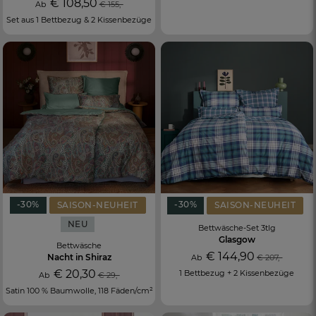
€ 108,50
Ab
€ 155,-
Set aus 1 Bettbezug & 2 Kissenbezüge
-30%
-30%
SAISON-NEUHEIT
SAISON-NEUHEIT
NEU
Bettwäsche-Set 3tlg
Glasgow
Bettwäsche
€ 144,90
Nacht in Shiraz
Ab
€ 207,-
€ 20,30
1 Bettbezug + 2 Kissenbezüge
Ab
€ 29,-
Satin 100 % Baumwolle, 118 Fäden/cm²