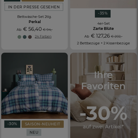
IN DER PRESSE GESEHEN
-35%
Bettwäsche-Set 2tlg.
Perkal
4er-Set
€ 56,40
Zarte Blüte
Ab
€ 94,-
€ 127,26
24 Farben
Ab
€ 202,-
2 Bettbezüge + 2 Kissenbezüge
FR
DE
AT
BE
CH
-30%
SAISON-NEUHEIT
NEU