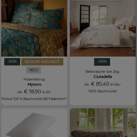
-30%
-30%
SAISON-NEUHEIT
NEU
Bettwäsche-Set 2tlg.
Ciutadella
Kissenbezug
€ 85,40
Mysuru
Ab
€ 122,-
€ 18,90
100% Baumwolle
Ab
€ 27,-
Perkal 100 % Baumwolle 80 Fäden/cm²