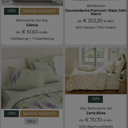
Bettdecken
Daunendecke Premium Weiss Sehr
-30%
SAISON-NEUHEIT
Warm
€ 202,30
Bettwäsche-Set 2tlg
Ab
€ 289,-
Edenia
90% Daunen / 10% Federn
€ 61,60
Ab
€ 88,-
1 Bettbezug + 1 Kissenbezug
-30%
2tlg. Bettwäsche-Set
Zarte Blüte
-30%
SAISON-NEUHEIT
€ 70,70
Ab
€ 101,-
NEU
100% Baumwollflanell