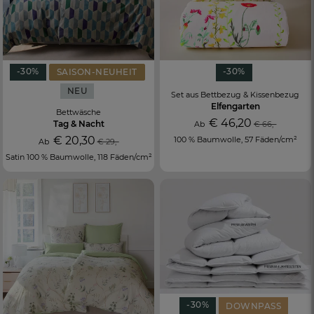
-30%
-30%
SAISON-NEUHEIT
NEU
Set aus Bettbezug & Kissenbezug
Elfengarten
Bettwäsche
€ 46,20
Tag & Nacht
Ab
€ 66,-
€ 20,30
100 % Baumwolle, 57 Fäden/cm²
Ab
€ 29,-
Satin 100 % Baumwolle, 118 Fäden/cm²
-30%
DOWNPASS