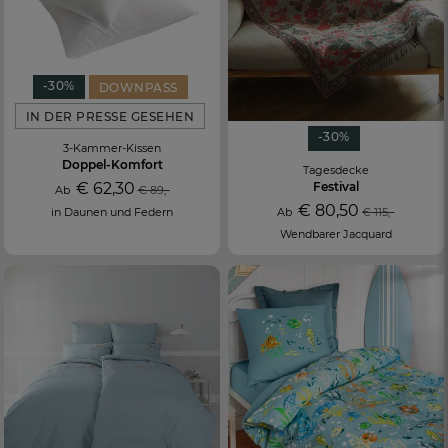
-30%
DOWNPASS
IN DER PRESSE GESEHEN
-30%
3-Kammer-Kissen
Doppel-Komfort
Tagesdecke
€ 62,30
Festival
Ab
€ 89,-
€ 80,50
in Daunen und Federn
Ab
€ 115,-
Wendbarer Jacquard