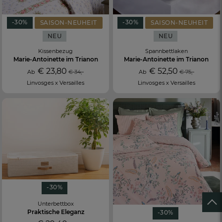
-30%
-30%
SAISON-NEUHEIT
SAISON-NEUHEIT
NEU
NEU
Kissenbezug
Spannbettlaken
Marie-Antoinette im Trianon
Marie-Antoinette im Trianon
€ 23,80
€ 52,50
Ab
€ 34,-
Ab
€ 75,-
Linvosges x Versailles
Linvosges x Versailles
-30%
Unterbettbox
Praktische Eleganz
-30%