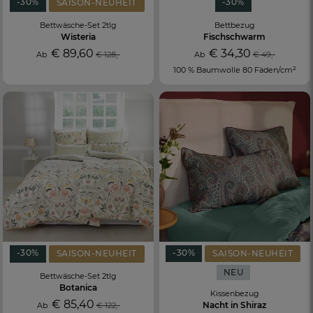
-30%
-30%
SAISON-NEUHEIT
Bettwäsche-Set 2tlg
Bettbezug
Wisteria
Fischschwarm
€ 89,60
€ 34,30
Ab
€ 128,-
Ab
€ 49,-
100 % Baumwolle 80 Fäden/cm²
-30%
-30%
SAISON-NEUHEIT
SAISON-NEUHEIT
NEU
Bettwäsche-Set 2tlg
Botanica
Kissenbezug
€ 85,40
Nacht in Shiraz
Ab
€ 122,-