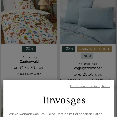
-30%
-30%
SAISON-NEUHEIT
NEU
Bettbezug
Zauberwald
Kissenbezug
€ 34,30
Vogelgezwitscher
Ab
€ 49,-
€ 20,30
100% Baumwolle
Ab
€ 29,-
Perkal 100 % Baumwolle 80 Fäden/cm²
Fortfahren ohne Akzeptieren
Wir verwenden Cookies (kleine Dateien mit erhobenen Daten),