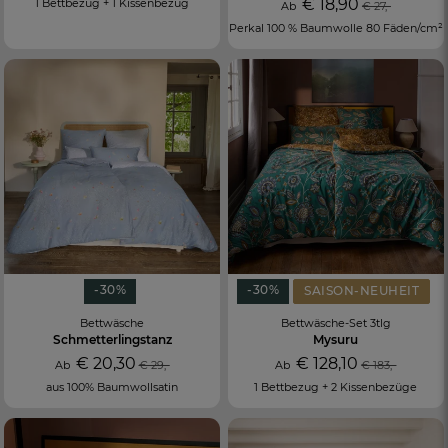
€ 18,90
1 Bettbezug + 1 Kissenbezug
Ab
€ 27,-
Perkal 100 % Baumwolle 80 Fäden/cm²
-30%
-30%
SAISON-NEUHEIT
Bettwäsche
Bettwäsche-Set 3tlg
Schmetterlingstanz
Mysuru
€ 20,30
€ 128,10
Ab
€ 29,-
Ab
€ 183,-
aus 100% Baumwollsatin
1 Bettbezug + 2 Kissenbezüge