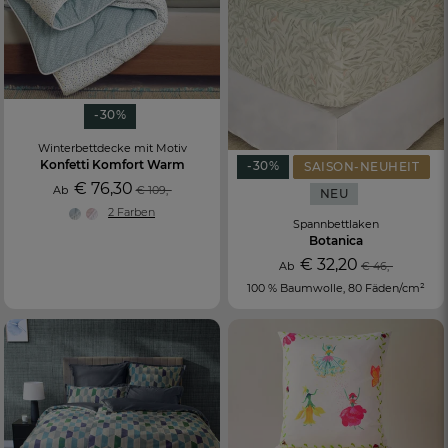
-30%
Winterbettdecke mit Motiv
Konfetti Komfort Warm
-30%
SAISON-NEUHEIT
€ 76,30
Ab
€ 109,-
NEU
2 Farben
Spannbettlaken
Botanica
€ 32,20
Ab
€ 46,-
100 % Baumwolle, 80 Fäden/cm²