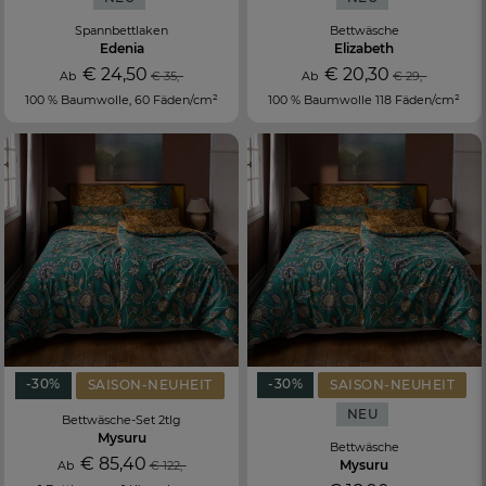
Spannbettlaken
Bettwäsche
Edenia
Elizabeth
€ 24,50
€ 20,30
Ab
€ 35,-
Ab
€ 29,-
100 % Baumwolle, 60 Fäden/cm²
100 % Baumwolle 118 Fäden/cm²
-30%
-30%
SAISON-NEUHEIT
SAISON-NEUHEIT
NEU
Bettwäsche-Set 2tlg
Mysuru
Bettwäsche
€ 85,40
Mysuru
Ab
€ 122,-