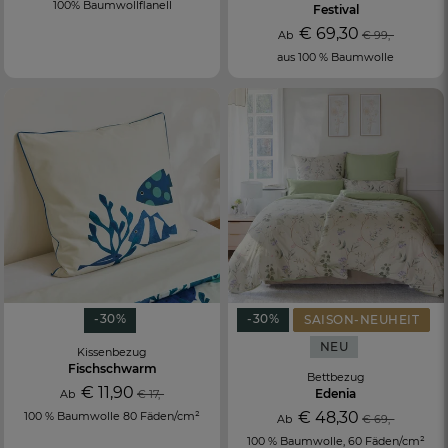
100% Baumwollflanell
Festival
€ 69,30
Ab
€ 99,-
aus 100 % Baumwolle
-30%
-30%
SAISON-NEUHEIT
NEU
Kissenbezug
Fischschwarm
Bettbezug
€ 11,90
Edenia
Ab
€ 17,-
€ 48,30
100 % Baumwolle 80 Fäden/cm²
Ab
€ 69,-
100 % Baumwolle, 60 Fäden/cm²