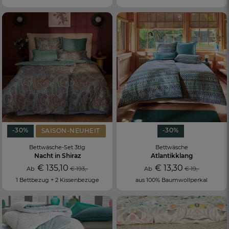
-30%
-30%
SAISON-NEUHEIT
Bettwäsche-Set 3tlg
Bettwäsche
Nacht in Shiraz
Atlantikklang
€ 135,10
€ 13,30
Ab
€ 193,-
Ab
€ 19,-
1 Bettbezug + 2 Kissenbezüge
aus 100% Baumwollperkal