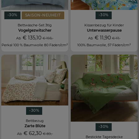
-30%
-30%
SAISON-NEUHEIT
Bettwäsche-Set 3tlg
Kissenbezug für Kinder
Vogelgezwitscher
Unterwasserpause
€ 135,10
€ 11,90
Ab
€ 193,-
Ab
€ 17,-
Perkal 100 % Baumwolle 80 Fäden/cm²
100% Baumwolle, 57 Fäden/cm²
-30%
Bettbezug
Zarte Blüte
-30%
€ 62,30
Ab
€ 89,-
Bestickte Tagesdecke