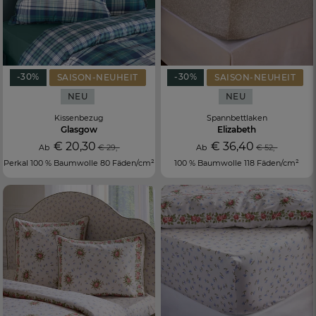
-30%
-30%
SAISON-NEUHEIT
SAISON-NEUHEIT
NEU
NEU
Kissenbezug
Spannbettlaken
Glasgow
Elizabeth
€ 20,30
€ 36,40
Ab
€ 29,-
Ab
€ 52,-
Perkal 100 % Baumwolle 80 Fäden/cm²
100 % Baumwolle 118 Fäden/cm²
GRATIS-LIEFERUNG
ab 90€ Bestellwert