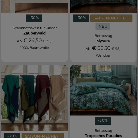
-30%
-30%
SAISON-NEUHEIT
NEU
Spannbettlaken für Kinder
Zauberwald
Bettbezug
€ 24,50
Mysuru
Ab
€ 35,-
€ 66,50
100% Baumwolle
Ab
€ 95,-
Wendbar
-30%
Bettbezug
Tropisches Paradies
-30%
SAISON-NEUHEIT