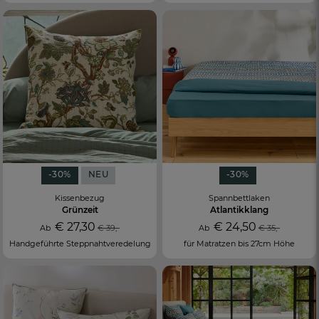
-30%
NEU
-30%
Kissenbezug
Spannbettlaken
Grünzeit
Atlantikklang
€ 27,30
€ 24,50
Ab
€ 39,-
Ab
€ 35,-
Handgeführte Steppnahtveredelung
für Matratzen bis 27cm Höhe