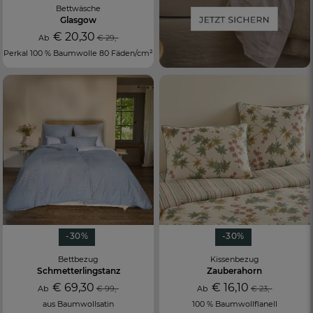
Bettwäsche
Glasgow
€ 20,30
Ab
€ 29,-
Perkal 100 % Baumwolle 80 Fäden/cm²
-30%
-30%
Bettbezug
Kissenbezug
Schmetterlingstanz
Zauberahorn
€ 69,30
€ 16,10
Ab
€ 99,-
Ab
€ 23,-
aus Baumwollsatin
100 % Baumwollflanell