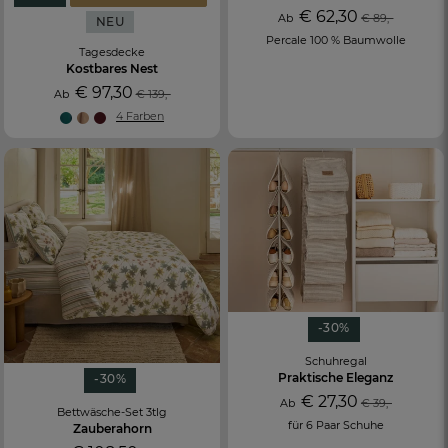
€ 62,30
Ab
€ 89,-
NEU
Percale 100 % Baumwolle
Tagesdecke
Kostbares Nest
€ 97,30
Ab
€ 139,-
4 Farben
-30%
Schuhregal
Praktische Eleganz
-30%
€ 27,30
Ab
€ 39,-
Bettwäsche-Set 3tlg
für 6 Paar Schuhe
Zauberahorn