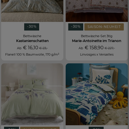
-30%
-30%
SAISON-NEUHEIT
Bettwäsche
Bettwäsche-Set 3tlg
Kastanienschatten
Marie-Antoinette im Trianon
€ 16,10
€ 158,90
Ab
€ 23,-
Ab
€ 227,-
Flanell 100 % Baumwolle, 170 g/m²
Linvosges x Versailles