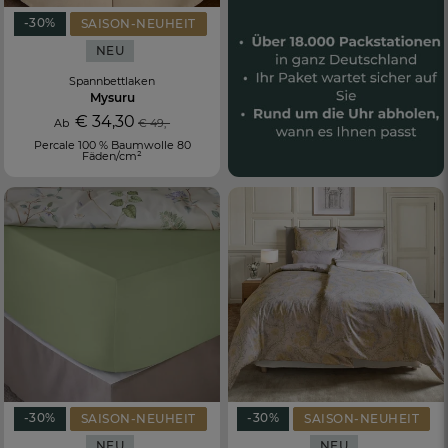
-30%
SAISON-NEUHEIT
NEU
Spannbettlaken
Mysuru
€ 34,30
Ab
€ 49,-
Percale 100 % Baumwolle 80
Fäden/cm²
-30%
-30%
SAISON-NEUHEIT
SAISON-NEUHEIT
NEU
NEU