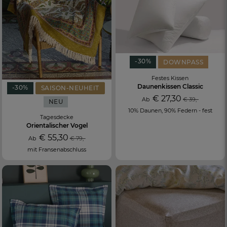
-30%
DOWNPASS
Festes Kissen
Daunenkissen Classic
-30%
SAISON-NEUHEIT
€ 27,30
Ab
€ 39,-
NEU
10% Daunen, 90% Federn - fest
Tagesdecke
Orientalischer Vogel
€ 55,30
Ab
€ 79,-
mit Fransenabschluss