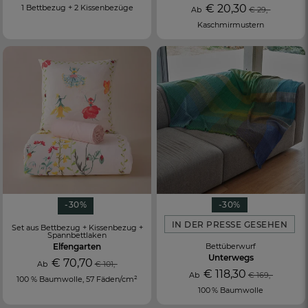
€ 20,30
1 Bettbezug + 2 Kissenbezüge
Ab
€ 29,-
Kaschmirmustern
-30%
-30%
IN DER PRESSE GESEHEN
Set aus Bettbezug + Kissenbezug +
Spannbettlaken
Elfengarten
Bettüberwurf
Unterwegs
€ 70,70
Ab
€ 101,-
€ 118,30
Ab
€ 169,-
100 % Baumwolle, 57 Fäden/cm²
100 % Baumwolle