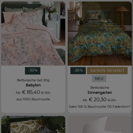
-30%
-30%
SAISON-NEUHEIT
NEU
Bettwäsche-Set 2tlg
Babylon
Bettwäsche
€ 85,40
Sinnengarten
Ab
€ 122,-
€ 20,30
aus 100% Baumwolle
Ab
€ 29,-
Satin 100 % Baumwolle 110 Fäden/cm²