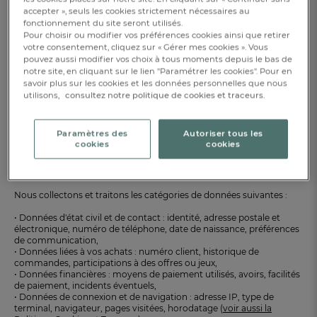
accepter », seuls les cookies strictement nécessaires au
LINVOSGES a désigné un Conseiller à la protection des données
fonctionnement du site seront utilisés.
auprès du Préposé fédéral à la protection des données et à la
Pour choisir ou modifier vos préférences cookies ainsi que retirer
transparence (PFPDT).
votre consentement, cliquez sur « Gérer mes cookies ». Vous
pouvez aussi modifier vos choix à tous moments depuis le bas de
Pour toute question relative à vos données personnelles :
notre site, en cliquant sur le lien "Paramétrer les cookies". Pour en
savoir plus sur les cookies et les données personnelles que nous
• E-mail :
dpo@linvosges.com
utilisons,
consultez notre politique de cookies et traceurs.
• Courrier : LINVOSGES – Conseiller à la protection des données
(DPO) – 6 Place des Déportés – 88440 GÉRARDMER (France)
Paramètres des
Autoriser tous les
cookies
cookies
3 - Données collectées
3.1 Catégories de données
Nous collectons et traitons les catégories de données suivantes :
• Données d'état civil et de contact : identité, adresse postale et
électronique, numéro de téléphone, date de naissance, préférences
de communication,
• Données liées à vos achats : numéro client, historique de
commandes, participations à des offres ou jeux,
• Données financières : moyens de paiement utilisés, avoirs, facilités
de paiement, incidents éventuels,
• Données de connexion et de navigation : adresse IP, type de
terminal, navigateur, pages visitées, horodatage (
voir aussi la