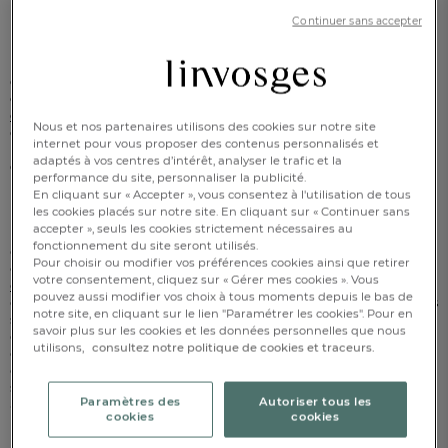
couette d'hiver ?
Continuer sans accepter
Pour choisir sa couette hiver sans se tromper, il est important
de prendre en compte le garnissage de la couette, mais
également le grammage associé. Aussi, en hiver pour les
couettes synthétiques
(enveloppe en microfibre, polyester,
Nous et nos partenaires utilisons des cookies sur notre site
coton...) privilégiez un grammage entre 300 et 450 g/m2. Pour
internet pour vous proposer des contenus personnalisés et
les
couettes naturelles
(avec un garnissage de plumes, duvet
adaptés à vos centres d’intérêt, analyser le trafic et la
de canard...) privilégiez un grammage à partir de 270 g/m2
performance du site, personnaliser la publicité.
pour obtenir une couette tempérée, idéale pour la mi-saison.
En cliquant sur « Accepter », vous consentez à l'utilisation de tous
les cookies placés sur notre site. En cliquant sur « Continuer sans
Pendant la période hivernale, notre température corporelle est
accepter », seuls les cookies strictement nécessaires au
mise à rude épreuve par les aléas climatiques. C’est précisément
fonctionnement du site seront utilisés.
ces évènements extérieurs qui perturbent notre sommeil et nous
Pour choisir ou modifier vos préférences cookies ainsi que retirer
empêche de récupérer comme il le faudrait. Choisir la bonne
votre consentement, cliquez sur « Gérer mes cookies ». Vous
couette hiver
vous permettra de passer toutes vos nuits bien au
pouvez aussi modifier vos choix à tous moments depuis le bas de
chaud et de retrouver un sommeil réparateur ! Pour les personnes
notre site, en cliquant sur le lien "Paramétrer les cookies". Pour en
sensibles au froid comme pour les chambres à coucher peu
savoir plus sur les cookies et les données personnelles que nous
chauffées, la couette hiver est un indispensable à toujours avoir
utilisons,
consultez notre politique de cookies et traceurs.
chez soi ! Pour un confort optimum, privilégiez une enveloppe en
coton qui permettra à votre couette de respirer. Finies les
sensations d’étouffement, la couette Linvosges est naturellement
Paramètres des
Autoriser tous les
aérée pour vous assurer des nuits douces et chaudes.
cookies
cookies