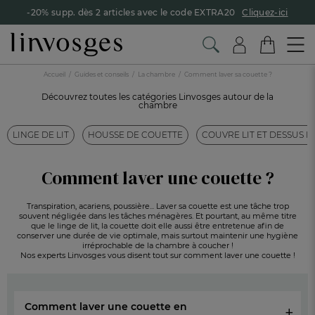
-20% supp. dès 2 articles avec le code EXTRA20
Cliquez-ici
Accueil
Guides et conseils
La chambre
Comment laver sa couette ?
Découvrez toutes les catégories Linvosges autour de la
chambre
LINGE DE LIT
HOUSSE DE COUETTE
COUVRE LIT ET DESSUS DE
Comment laver une couette ?
Transpiration, acariens, poussière... Laver sa couette est une tâche trop
souvent négligée dans les tâches ménagères. Et pourtant, au même titre
que le linge de lit, la couette doit elle aussi être entretenue afin de
conserver une durée de vie optimale, mais surtout maintenir une hygiène
irréprochable de la chambre à coucher !
Nos experts Linvosges vous disent tout sur comment laver une couette !
Comment laver une couette en
+