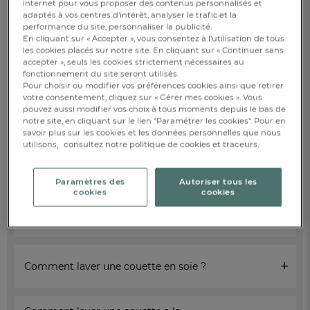
internet pour vous proposer des contenus personnalisés et
adaptés à vos centres d’intérêt, analyser le trafic et la
Comment laver une couette en
performance du site, personnaliser la publicité.
+
plume d’oie ?
En cliquant sur « Accepter », vous consentez à l'utilisation de tous
les cookies placés sur notre site. En cliquant sur « Continuer sans
Pour laver correctement une
couette en plume d’oie
, faites
accepter », seuls les cookies strictement nécessaires au
entrer la couette dans la machine à laver sans forcer, cela
fonctionnement du site seront utilisés.
risquerait d’abîmer les fibres. Dans le bac de votre machine,
Pour choisir ou modifier vos préférences cookies ainsi que retirer
ajoutez une dose de lessive douce ainsi qu’un détergent
votre consentement, cliquez sur « Gérer mes cookies ». Vous
naturel. Programmez ensuite votre machine à une
pouvez aussi modifier vos choix à tous moments depuis le bas de
température de 40°C en sélectionnant un essorage court et
doux.
notre site, en cliquant sur le lien "Paramétrer les cookies". Pour en
Pour le séchage, séchez votre couette en plume d’oie de
savoir plus sur les cookies et les données personnelles que nous
préférence au sèche-linge à une température inférieure à 50°C.
utilisons,
consultez notre politique de cookies et traceurs.
Si vous ne disposez pas de sèche-linge, un séchage à l’air libre
suffira, en veillant à tapoter la couette régulièrement pour
replacer le garnissage intérieur.
Paramètres des
Autoriser tous les
cookies
cookies
Comment laver une couette 2 personnes
+
?
+
Comment laver une couette en soie ?