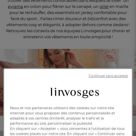
trouver des vêtements confortables dans lesquels se lover. Un
pyjama
en coton pour flâner sur le canapé, un
gilet
en maille
pour se réchauffer, des essentiels en jersey confortable pour
faire du sport... Faites rimer douceur et (ré)confort avec des
vêtements cosy et élégants, à adopter dehors comme dedans !
Retrouvez les conseils de nos équipes Linvosges pour choisir et
entretenir vos vêtements en toute simplicité !
Continuer sans accepter
Le pyjama
FR
DE
AT
Nous et nos partenaires utilisons des cookies sur notre site
BE
CH
internet pour vous proposer des contenus personnalisés et
adaptés à vos centres d’intérêt, analyser le trafic et la
Quel pyjama choisir ?
performance du site, personnaliser la publicité.
En cliquant sur « Accepter », vous consentez à l'utilisation de tous
les cookies placés sur notre site. En cliquant sur « Continuer sans